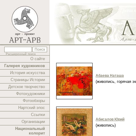
Расширенный поиск
О сайте
Галерея художников
История искусства
Абаева Наташа
Страницы Истории
(живопись, горячая 
Детское творчество
Фотохудожники
Фотообзоры
Нартский эпос
Ссылки
Абисалов Юрий
Организации
(живопись)
Национальный
колорит