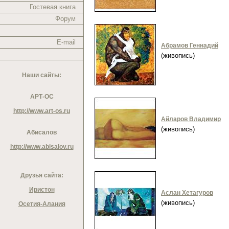
Гостевая книга
Форум
E-mail
Абрамов Геннадий
(живопись)
Наши сайты:
АРТ-ОС
http://www.art-os.ru
Айларов Владимир
(живопись)
Абисалов
http://www.abisalov.ru
Друзья сайта:
Иристон
Аслан Хетагуров
(живопись)
Осетия-Алания