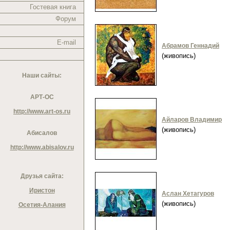
Гостевая книга
Форум
E-mail
Абрамов Геннадий
(живопись)
Наши сайты:
АРТ-ОС
http://www.art-os.ru
Айларов Владимир
(живопись)
Абисалов
http://www.abisalov.ru
Друзья сайта:
Иристон
Аслан Хетагуров
(живопись)
Осетия-Алания