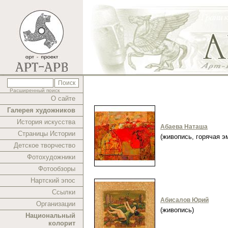
Расширенный поиск
О сайте
Галерея художников
История искусства
Абаева Наташа
Страницы Истории
(живопись, горячая 
Детское творчество
Фотохудожники
Фотообзоры
Нартский эпос
Ссылки
Абисалов Юрий
Организации
(живопись)
Национальный
колорит