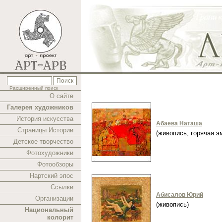
Расширенный поиск
О сайте
Галерея художников
История искусства
Абаева Наташа
Страницы Истории
(живопись, горячая 
Детское творчество
Фотохудожники
Фотообзоры
Нартский эпос
Ссылки
Абисалов Юрий
Организации
(живопись)
Национальный
колорит