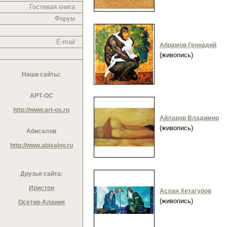
Гостевая книга
Форум
E-mail
Абрамов Геннадий
(живопись)
Наши сайты:
АРТ-ОС
http://www.art-os.ru
Айларов Владимир
(живопись)
Абисалов
http://www.abisalov.ru
Друзья сайта:
Иристон
Аслан Хетагуров
(живопись)
Осетия-Алания