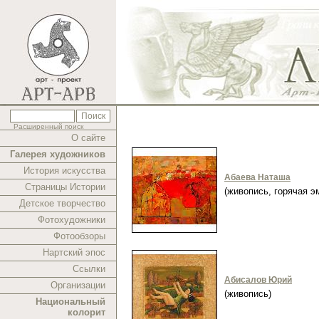
Расширенный поиск
О сайте
Галерея художников
История искусства
Абаева Наташа
Страницы Истории
(живопись, горячая 
Детское творчество
Фотохудожники
Фотообзоры
Нартский эпос
Ссылки
Абисалов Юрий
Организации
(живопись)
Национальный
колорит