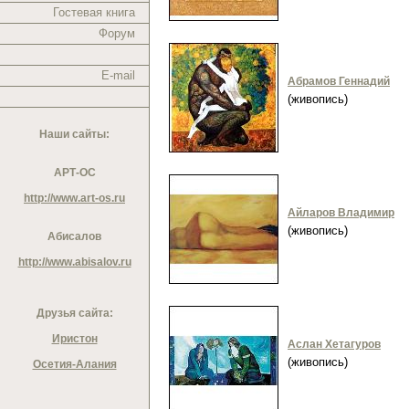
Гостевая книга
Форум
E-mail
Абрамов Геннадий
(живопись)
Наши сайты:
АРТ-ОС
http://www.art-os.ru
Айларов Владимир
(живопись)
Абисалов
http://www.abisalov.ru
Друзья сайта:
Иристон
Аслан Хетагуров
(живопись)
Осетия-Алания