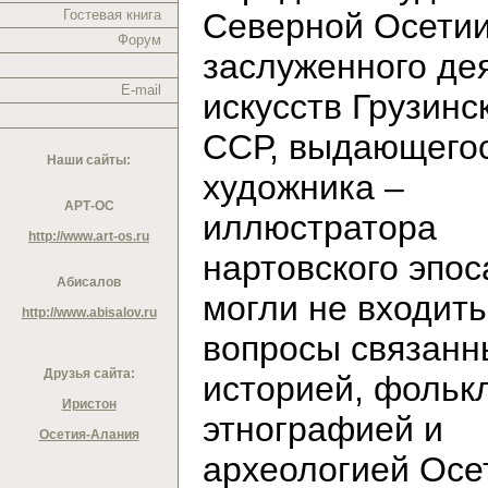
Гостевая книга
Северной Осетии
Форум
заслуженного де
E-mail
искусств Грузинс
ССР, выдающего
Наши сайты:
художника –
АРТ-ОС
иллюстратора
http://www.art-os.ru
нартовского эпос
Абисалов
могли не входить
http://www.abisalov.ru
вопросы связанн
Друзья сайта:
историей, фольк
Иристон
этнографией и
Осетия-Алания
археологией Осе