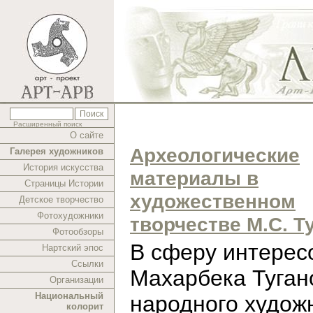
Расширенный поиск
О сайте
Археологические
Галерея художников
История искусства
материалы в
Страницы Истории
художественном
Детское творчество
Фотохудожники
творчестве М.С. Т
Фотообзоры
В cферу интерес
Нартский эпос
Ссылки
Махарбека Туган
Организации
Национальный
народного худож
колорит