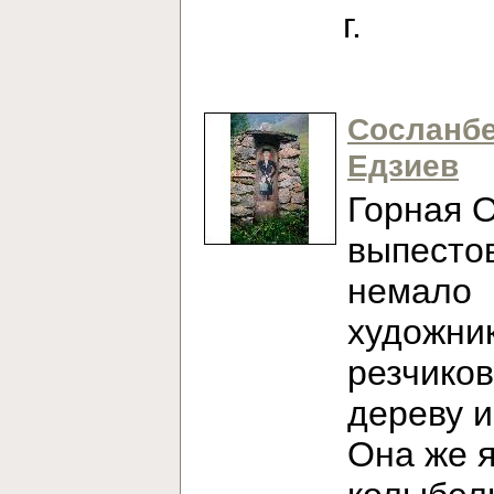
г.
Сосланб
Едзиев
Горная 
выпесто
немало
художни
резчиков
дереву и
Она же 