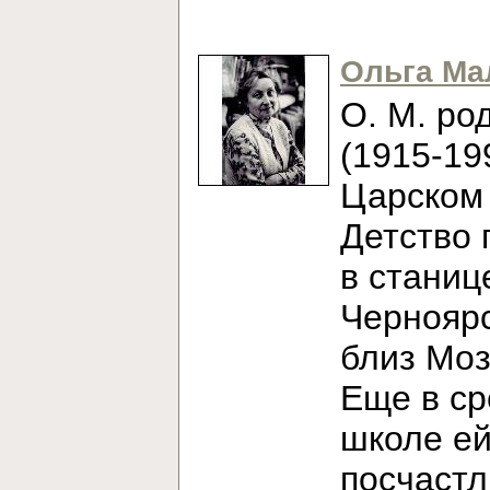
Ольга Ма
О. М. ро
(1915-19
Царском 
Детство 
в станиц
Черноярс
близ Моз
Еще в с
школе е
посчаст