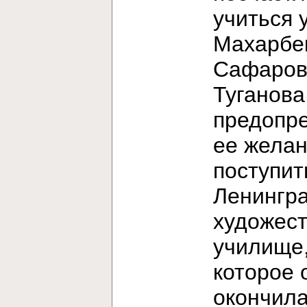
учиться 
Махарбе
Сафаров
Туганова
предопр
ее жела
поступит
Ленингр
художес
училище
которое 
окончила