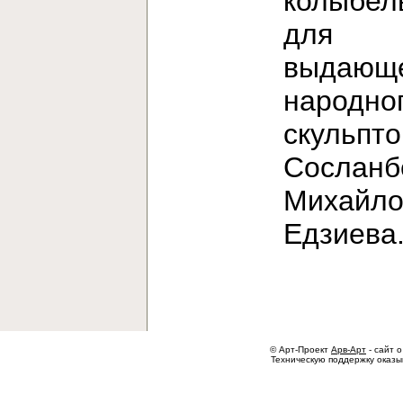
колыбел
для
выдающе
народно
скульпт
Сосланб
Михайло
Едзиев
© Арт-Проект
Арв-Арт
- сайт о
Техническую поддержку оказ