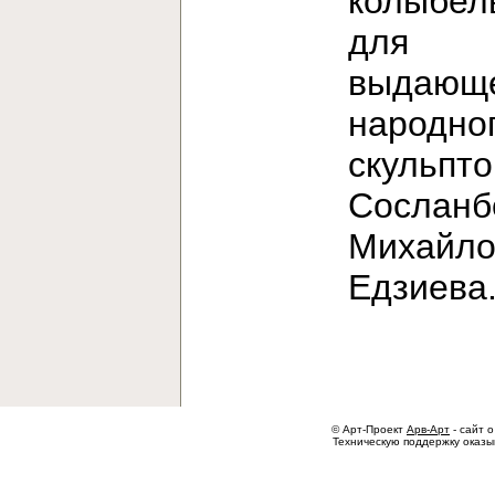
колыбел
для
выдающе
народно
скульпт
Сосланб
Михайло
Едзиев
© Арт-Проект
Арв-Арт
- сайт о
Техническую поддержку оказ