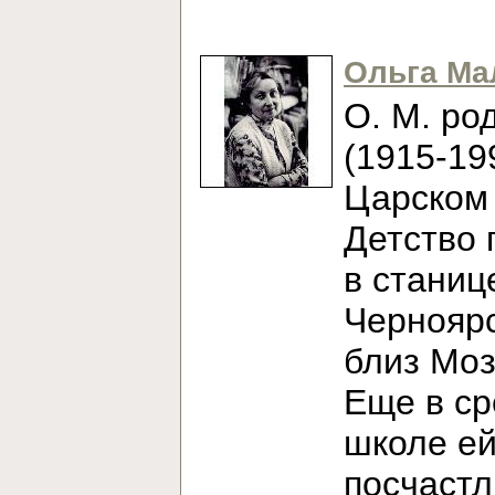
Ольга Ма
О. М. ро
(1915-19
Царском 
Детство 
в станиц
Черноярс
близ Моз
Еще в с
школе е
посчаст