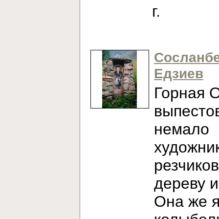
г.
Сосланб
Едзиев
Горная 
выпесто
немало
художни
резчиков
дереву и
Она же 