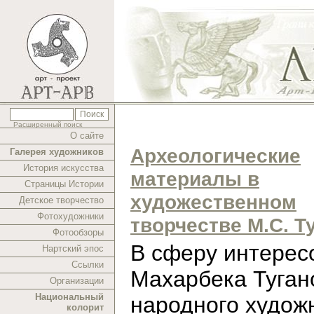
Расширенный поиск
О сайте
Археологические
Галерея художников
История искусства
материалы в
Страницы Истории
художественном
Детское творчество
Фотохудожники
творчестве М.С. Т
Фотообзоры
В cферу интерес
Нартский эпос
Ссылки
Махарбека Туган
Организации
Национальный
народного худож
колорит