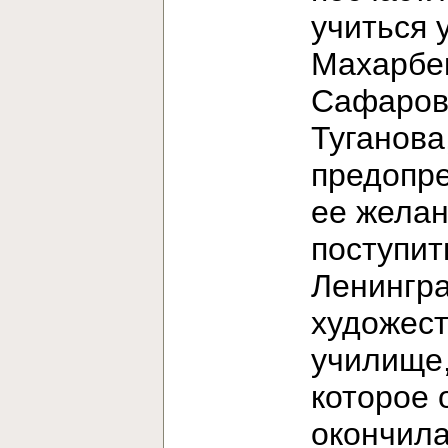
учиться 
Махарбе
Сафаров
Туганова
предопр
ее жела
поступит
Ленингр
художес
училище
которое 
окончила