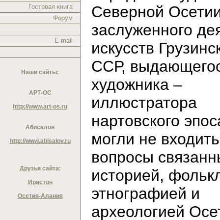
Гостевая книга
Северной Осетии
Форум
заслуженного де
E-mail
искусств Грузинс
ССР, выдающего
Наши сайты:
художника –
АРТ-ОС
иллюстратора
http://www.art-os.ru
нартовского эпос
Абисалов
могли не входить
http://www.abisalov.ru
вопросы связанн
Друзья сайта:
историей, фольк
Иристон
этнографией и
Осетия-Алания
археологией Осе