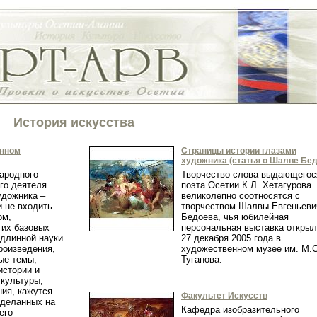
История искусства
енном
Страницы истории глазами
художника (статья о Шалве Бед
народного
Творчество слова выдающегос
го деятеля
поэта Осетии К.Л. Хетагурова
удожника –
великолепно соотносятся с
и не входить
творчеством Шалвы Евгеньеви
ом,
Бедоева, чья юбилейная
тих базовых
персональная выставка откры
одлинной науки
27 декабря 2005 года в
роизведения,
художественном музее им. М.С
ые темы,
Туганова.
истории и
 культуры,
ния, кажутся
Факультет Искусств
сделанных на
Кафедра изобразительного
его