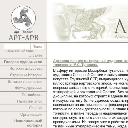
Расширенный поиск
О сайте
Археологические материалы в художеств
Галерея художников
творчестве М.С. Туганова.
История искусства
В cферу интересов Махарбека Туганова, 
художника Северной Осетии и заслуженно
Страницы Истории
искусств Грузинской ССР, выдающегося х
Детское творчество
иллюстратора нартовского эпоса, не могл
вопросы связанные с историей, фольклор
Фотохудожники
этнографией и археологией Осетии. Без э
Фотообзоры
дисциплин, на которых строится здание п
и искусства, ему бы не удалось создать п
Нартский эпос
написанные на исторические и фольклорн
Ссылки
которые по своей достоверности, в плане 
точности, в плане передачи национальной
Организации
сегодня, спустя много лет после их созда
Национальный
провидческими. Не говоря уже о работах 
колорит
те или иные этнографические темы, когда 