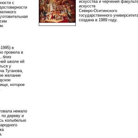
искусства и черчения факульт
ности с
искусств
 достоверности
Северо-Осетинского
великого
государственного университет
дготовительная
создана в 1989 году.
всем
ам.
-1995) в
во провела в
, близ
ней школе ей
ться у
а Туганова,
ее желание
адское
ище, которое
г.
товала немало
 по дереву и
ась колыбелью
ародного
ка
ва.