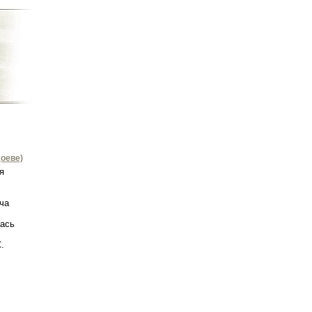
оеве)
я
ча
лась
.