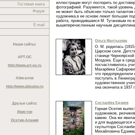
иллюстрации могут поспорить по достовер
Гостевая книга
фотографией. Разумеется, такой уровень
Форум
не может быть объяснен только талантом 
художника,в ее основе лежит большая по
работа, проводившаяся М. Тугановым по 
E-mail
вышеперечисленным научным дисциплин
Ольга Малтызова
Наши сайты:
О. М. родилась (1915
Царском селе. Детст
станице Черноярской 
АРТ-ОС
Моздока. Еще в сред
посчастливилось учи
http://www.art-os.ru
Махарбека Сафарович
что предопределили 
Абисалов
поступить в Ленингр
художественное учил
http://www.abisalov.ru
она окончила в 1937 
Сосланбек Едзиев
Друзья сайта:
Горная Осетия выпес
Иристон
художников, резчиков
камню. Она же явил
Осетия-Алания
и для выдающегося н
скульптора Сосланбе
Михайловича Едзие