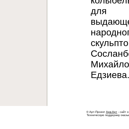
колыбел
для
выдающе
народно
скульпт
Сосланб
Михайло
Едзиев
© Арт-Проект
Арв-Арт
- сайт о
Техническую поддержку оказ