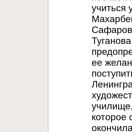
учиться 
Махарбе
Сафаров
Туганова
предопр
ее жела
поступит
Ленингр
художес
училище
которое 
окончила