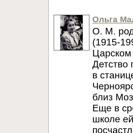
Ольга Ма
О. М. ро
(1915-19
Царском 
Детство 
в станиц
Черноярс
близ Моз
Еще в с
школе е
посчаст