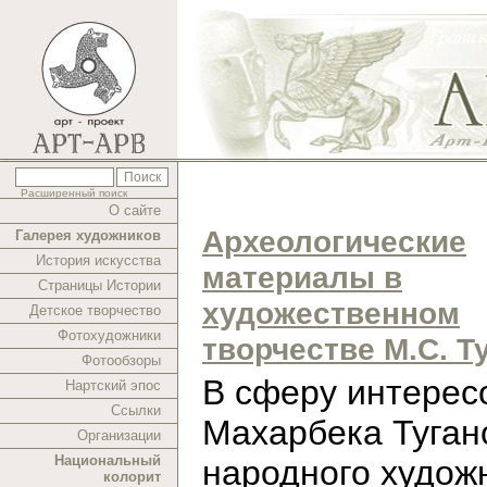
Расширенный поиск
О сайте
Археологические
Галерея художников
История искусства
материалы в
Страницы Истории
художественном
Детское творчество
Фотохудожники
творчестве М.С. Т
Фотообзоры
В cферу интерес
Нартский эпос
Ссылки
Махарбека Туган
Организации
Национальный
народного худож
колорит