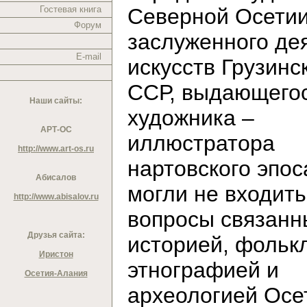
Гостевая книга
Северной Осетии
Форум
заслуженного де
E-mail
искусств Грузинс
ССР, выдающего
Наши сайты:
художника –
АРТ-ОС
иллюстратора
http://www.art-os.ru
нартовского эпос
Абисалов
могли не входить
http://www.abisalov.ru
вопросы связанн
Друзья сайта:
историей, фольк
Иристон
этнографией и
Осетия-Алания
археологией Осе