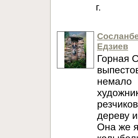
г.
Сосланб
Едзиев
Горная 
выпесто
немало
художни
резчиков
дереву и
Она же 