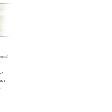
оеве)
я
ча
лась
.