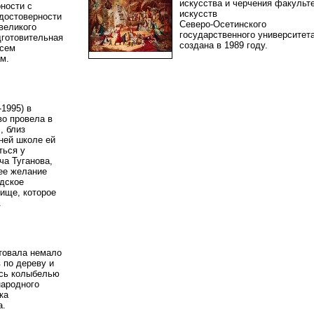
искусства и черчения факульт
ности с
искусств
 достоверности
Северо-Осетинского
великого
государственного университет
дготовительная
создана в 1989 году.
всем
ам.
-1995) в
во провела в
, близ
ней школе ей
ться у
а Туганова,
ее желание
адское
ище, которое
г.
товала немало
 по дереву и
ась колыбелью
ародного
ка
ва.