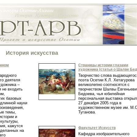
История искусства
енном
Страницы истории глазами
художника (статья о Шалве Бед
народного
Творчество слова выдающегос
го деятеля
поэта Осетии К.Л. Хетагурова
удожника –
великолепно соотносятся с
и не входить
творчеством Шалвы Евгеньеви
ом,
Бедоева, чья юбилейная
тих базовых
персональная выставка откры
одлинной науки
27 декабря 2005 года в
роизведения,
художественном музее им. М.С
ые темы,
Туганова.
истории и
 культуры,
ния, кажутся
Факультет Искусств
сделанных на
Кафедра изобразительного
его