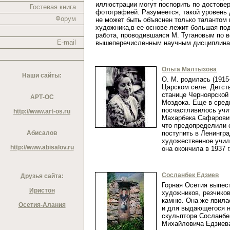
иллюстрации могут поспорить по достовер
Гостевая книга
фотографией. Разумеется, такой уровень
Форум
не может быть объяснен только талантом 
художника,в ее основе лежит большая по
работа, проводившаяся М. Тугановым по 
E-mail
вышеперечисленным научным дисциплин
Ольга Малтызова
Наши сайты:
О. М. родилась (1915
Царском селе. Детст
станице Черноярской 
АРТ-ОС
Моздока. Еще в сред
посчастливилось учи
http://www.art-os.ru
Махарбека Сафарович
что предопределили 
Абисалов
поступить в Ленингр
художественное учил
http://www.abisalov.ru
она окончила в 1937 
Сосланбек Едзиев
Друзья сайта:
Горная Осетия выпес
Иристон
художников, резчиков
камню. Она же явил
Осетия-Алания
и для выдающегося н
скульптора Сосланбе
Михайловича Едзие