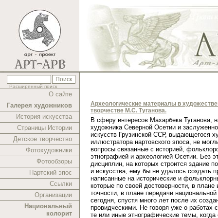
Расширенный поиск
О сайте
Археологические материалы в художеств
Галерея художников
творчестве М.С. Туганова.
История искусства
В cферу интересов Махарбека Туганова, 
художника Северной Осетии и заслуженно
Страницы Истории
искусств Грузинской ССР, выдающегося х
Детское творчество
иллюстратора нартовского эпоса, не могл
вопросы связанные с историей, фольклор
Фотохудожники
этнографией и археологией Осетии. Без э
Фотообзоры
дисциплин, на которых строится здание п
и искусства, ему бы не удалось создать п
Нартский эпос
написанные на исторические и фольклорн
Ссылки
которые по своей достоверности, в плане 
точности, в плане передачи национальной
Организации
сегодня, спустя много лет после их созда
Национальный
провидческими. Не говоря уже о работах 
колорит
те или иные этнографические темы, когда 