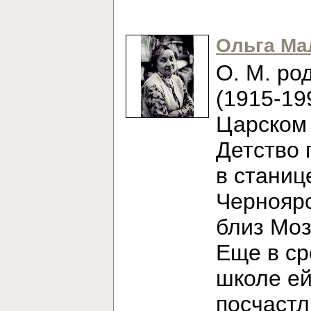
Ольга Ма
О. М. ро
(1915-19
Царском 
Детство 
в станиц
Черноярс
близ Моз
Еще в с
школе е
посчаст