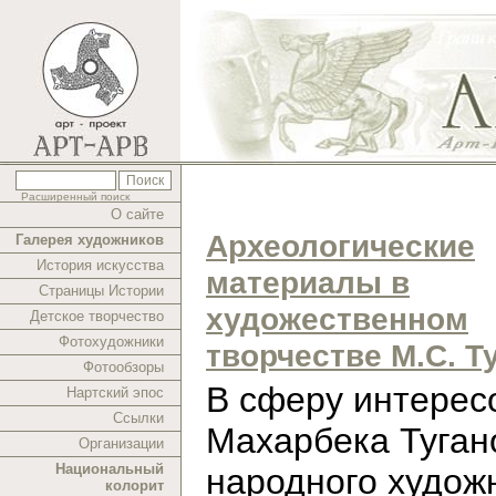
Расширенный поиск
О сайте
Археологические
Галерея художников
История искусства
материалы в
Страницы Истории
художественном
Детское творчество
Фотохудожники
творчестве М.С. Т
Фотообзоры
В cферу интерес
Нартский эпос
Ссылки
Махарбека Туган
Организации
Национальный
народного худож
колорит