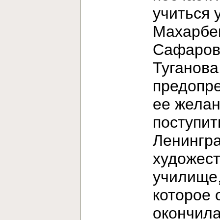
учиться 
Махарбе
Сафаров
Туганова
предопр
ее жела
поступит
Ленингр
художес
училище
которое 
окончила