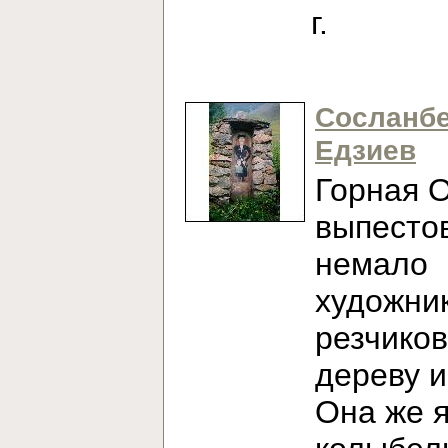
г.
Сосланб
Едзиев
Горная 
выпесто
немало
художни
резчиков
дереву и
Она же 