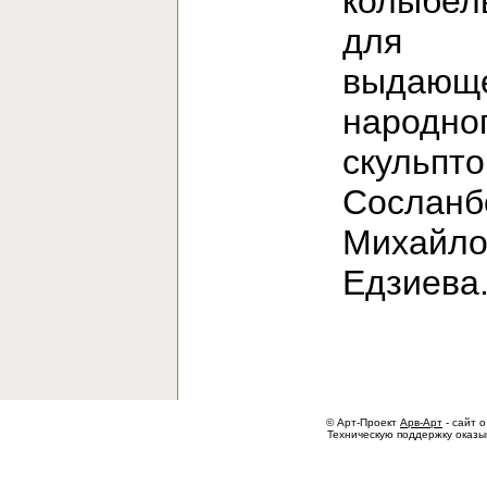
колыбел
для
выдающе
народно
скульпт
Сосланб
Михайло
Едзиев
© Арт-Проект
Арв-Арт
- сайт о
Техническую поддержку оказ