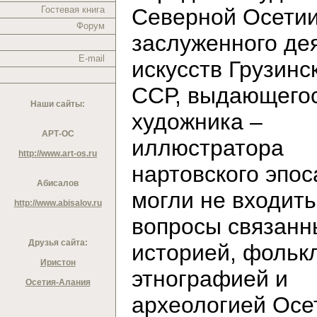
Гостевая книга
Северной Осетии
Форум
заслуженного де
E-mail
искусств Грузинс
ССР, выдающего
Наши сайты:
художника –
АРТ-ОС
иллюстратора
http://www.art-os.ru
нартовского эпос
Абисалов
могли не входить
http://www.abisalov.ru
вопросы связанн
Друзья сайта:
историей, фольк
Иристон
этнографией и
Осетия-Алания
археологией Осе