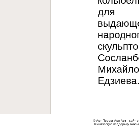
колыбел
для
выдающе
народно
скульпт
Сосланб
Михайло
Едзиев
© Арт-Проект
Арв-Арт
- сайт о
Техническую поддержку оказ