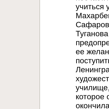
учиться 
Махарбе
Сафаров
Туганова
предопр
ее жела
поступит
Ленингр
художес
училище
которое 
окончила