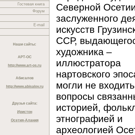
Гостевая книга
Северной Осетии
Форум
заслуженного де
E-mail
искусств Грузинс
ССР, выдающего
Наши сайты:
художника –
АРТ-ОС
иллюстратора
http://www.art-os.ru
нартовского эпос
Абисалов
могли не входить
http://www.abisalov.ru
вопросы связанн
Друзья сайта:
историей, фольк
Иристон
этнографией и
Осетия-Алания
археологией Осе