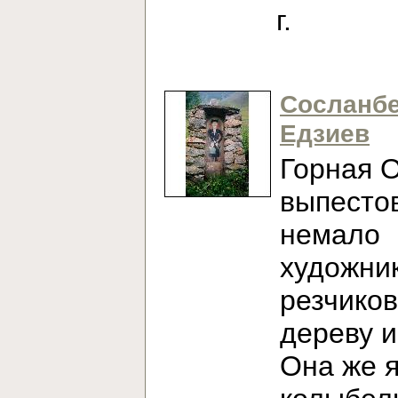
г.
Сосланб
Едзиев
Горная 
выпесто
немало
художни
резчиков
дереву и
Она же 