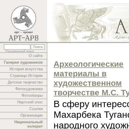
Расширенный поиск
О сайте
Археологические
Галерея художников
История искусства
материалы в
Страницы Истории
художественном
Детское творчество
Фотохудожники
творчестве М.С. Т
Фотообзоры
В cферу интерес
Нартский эпос
Ссылки
Махарбека Туган
Организации
Национальный
народного худож
колорит