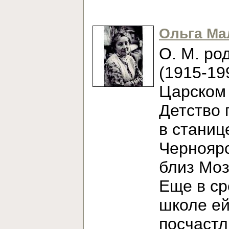
Ольга Ма
О. М. ро
(1915-19
Царском 
Детство 
в станиц
Черноярс
близ Моз
Еще в с
школе е
посчаст