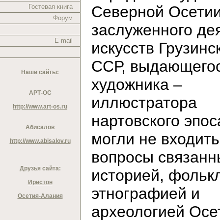
Гостевая книга
Северной Осетии
Форум
заслуженного де
E-mail
искусств Грузинс
ССР, выдающего
Наши сайты:
художника –
АРТ-ОС
иллюстратора
http://www.art-os.ru
нартовского эпос
Абисалов
могли не входить
http://www.abisalov.ru
вопросы связанн
Друзья сайта:
историей, фольк
Иристон
этнографией и
Осетия-Алания
археологией Осе