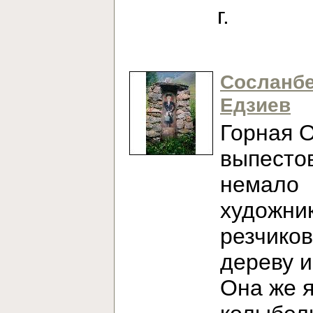
г.
Сосланб
Едзиев
Горная 
выпесто
немало
художни
резчиков
дереву и
Она же 