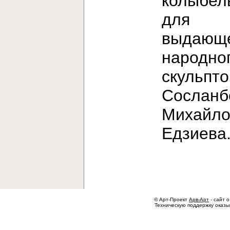
колыбел
для
выдающе
народно
скульпт
Сосланб
Михайло
Едзиев
© Арт-Проект
Арв-Арт
- сайт о
Техническую поддержку оказ