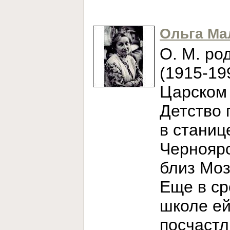
Ольга Ма
О. М. ро
(1915-19
Царском 
Детство 
в станиц
Черноярс
близ Моз
Еще в с
школе е
посчаст