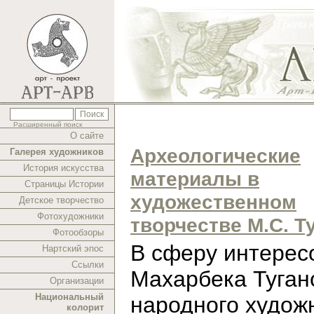
Расширенный поиск
О сайте
Археологические
Галерея художников
История искусства
материалы в
Страницы Истории
художественном
Детское творчество
Фотохудожники
творчестве М.С. Т
Фотообзоры
В cферу интерес
Нартский эпос
Ссылки
Махарбека Туган
Организации
Национальный
народного худож
колорит