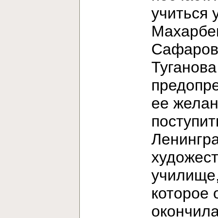
учиться 
Махарбе
Сафаров
Туганова
предопр
ее жела
поступит
Ленингр
художес
училище
которое 
окончила