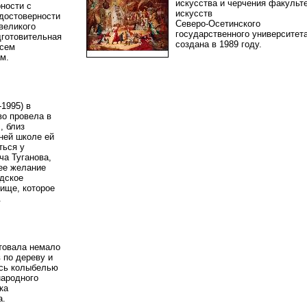
искусства и черчения факульт
ности с
искусств
 достоверности
Северо-Осетинского
великого
государственного университет
дготовительная
создана в 1989 году.
всем
ам.
-1995) в
во провела в
, близ
ней школе ей
ться у
а Туганова,
ее желание
адское
ище, которое
г.
товала немало
 по дереву и
ась колыбелью
ародного
ка
ва.