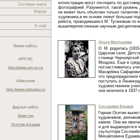
иллюстрации могут поспорить по достовер
Гостевая книга
фотографией. Разумеется, такой уровень
Форум
не может быть объяснен только талантом 
художника,в ее основе лежит большая по
работа, проводившаяся М. Тугановым по 
E-mail
вышеперечисленным научным дисциплин
Ольга Малтызова
Наши сайты:
О. М. родилась (1915
Царском селе. Детст
станице Черноярской 
АРТ-ОС
Моздока. Еще в сред
посчастливилось учи
http://www.art-os.ru
Махарбека Сафарович
что предопределили 
Абисалов
поступить в Ленингр
художественное учил
http://www.abisalov.ru
она окончила в 1937 
Сосланбек Едзиев
Друзья сайта:
Горная Осетия выпес
Иристон
художников, резчиков
камню. Она же явил
Осетия-Алания
и для выдающегося н
скульптора Сосланбе
Михайловича Едзие