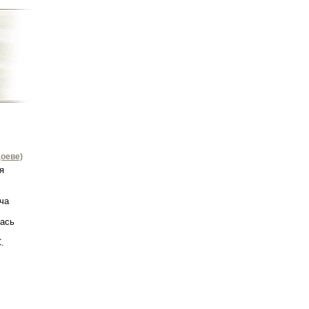
оеве)
я
ча
лась
.