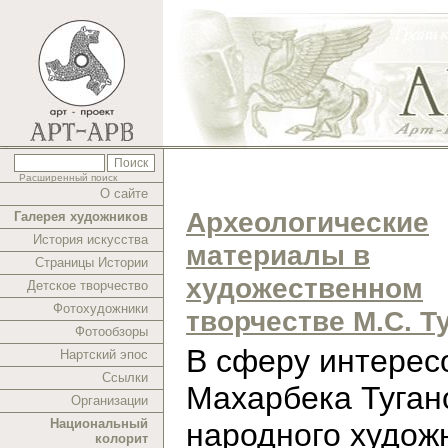
Расширенный поиск
О сайте
Археологические
Галерея художников
История искусства
материалы в
Страницы Истории
художественном
Детское творчество
Фотохудожники
творчестве М.С. Т
Фотообзоры
В cферу интерес
Нартский эпос
Ссылки
Махарбека Туган
Организации
Национальный
народного худож
колорит