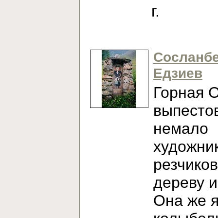
г.
Сосланб
Едзиев
Горная 
выпесто
немало
художни
резчиков
дереву и
Она же 