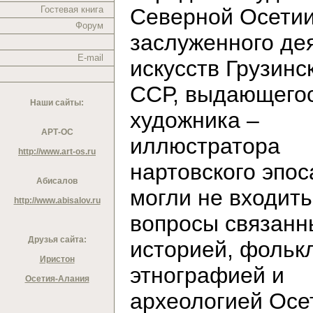
Гостевая книга
Северной Осетии
Форум
заслуженного де
E-mail
искусств Грузинс
ССР, выдающего
Наши сайты:
художника –
АРТ-ОС
иллюстратора
http://www.art-os.ru
нартовского эпос
Абисалов
могли не входить
http://www.abisalov.ru
вопросы связанн
Друзья сайта:
историей, фольк
Иристон
этнографией и
Осетия-Алания
археологией Осе