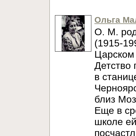
Ольга Ма
О. М. ро
(1915-19
Царском 
Детство 
в станиц
Черноярс
близ Моз
Еще в с
школе е
посчаст