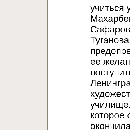
учиться 
Махарбе
Сафаров
Туганова
предопр
ее жела
поступит
Ленингр
художес
училище
которое 
окончила