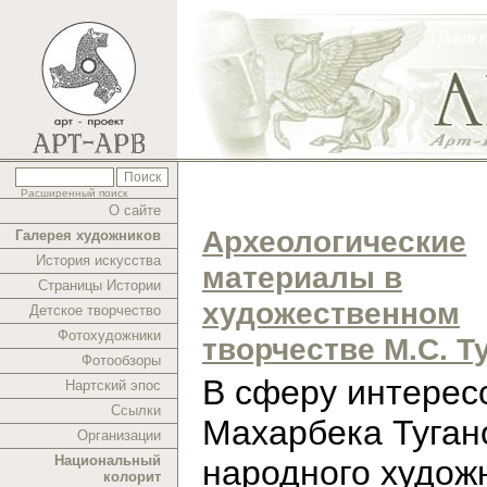
Расширенный поиск
О сайте
Археологические
Галерея художников
История искусства
материалы в
Страницы Истории
художественном
Детское творчество
Фотохудожники
творчестве М.С. Т
Фотообзоры
В cферу интерес
Нартский эпос
Ссылки
Махарбека Туган
Организации
Национальный
народного худож
колорит