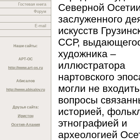
Гостевая книга
Северной Осетии
Форум
заслуженного де
E-mail
искусств Грузинс
ССР, выдающего
Наши сайты:
художника –
АРТ-ОС
иллюстратора
http://www.art-os.ru
нартовского эпос
Абисалов
могли не входить
http://www.abisalov.ru
вопросы связанн
Друзья сайта:
историей, фольк
Иристон
этнографией и
Осетия-Алания
археологией Осе