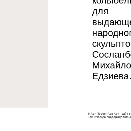
колыбел
для
выдающе
народно
скульпт
Сосланб
Михайло
Едзиев
© Арт-Проект
Арв-Арт
- сайт о
Техническую поддержку оказ