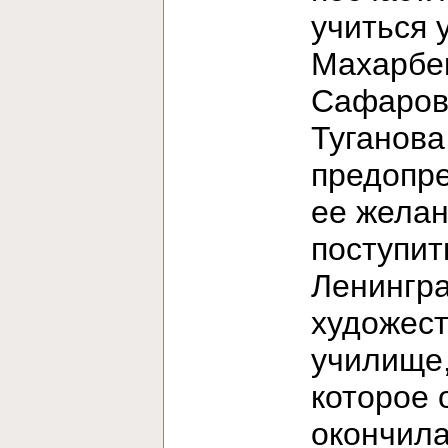
учиться 
Махарбе
Сафаров
Туганова
предопр
ее жела
поступит
Ленингр
художес
училище
которое 
окончила