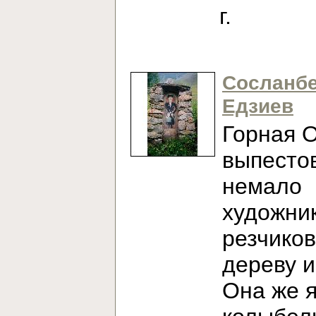
г.
Сосланб
Едзиев
Горная 
выпесто
немало
художни
резчиков
дереву и
Она же 