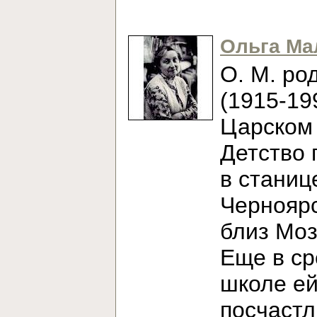
Ольга Ма
О. М. ро
(1915-19
Царском 
Детство 
в станиц
Черноярс
близ Моз
Еще в с
школе е
посчаст