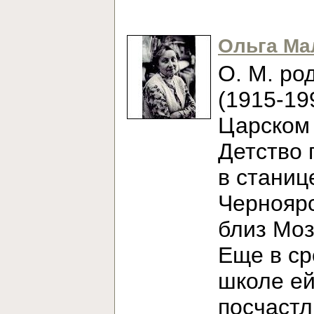
Ольга Ма
О. М. ро
(1915-19
Царском 
Детство 
в станиц
Черноярс
близ Моз
Еще в с
школе е
посчаст