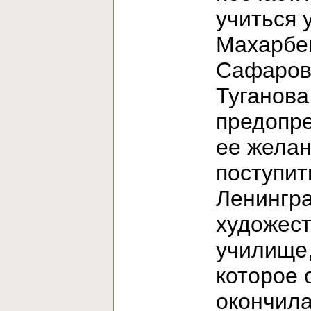
учиться 
Махарбе
Сафаров
Туганова
предопр
ее жела
поступит
Ленингр
художес
училище
которое 
окончила