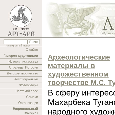
Расширенный поиск
О сайте
Археологические
Галерея художников
История искусства
материалы в
Страницы Истории
художественном
Детское творчество
Фотохудожники
творчестве М.С. Т
Фотообзоры
В cферу интерес
Нартский эпос
Ссылки
Махарбека Туган
Организации
Национальный
народного худож
колорит