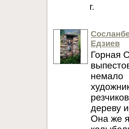
г.
Сосланб
Едзиев
Горная 
выпесто
немало
художни
резчиков
дереву и
Она же 