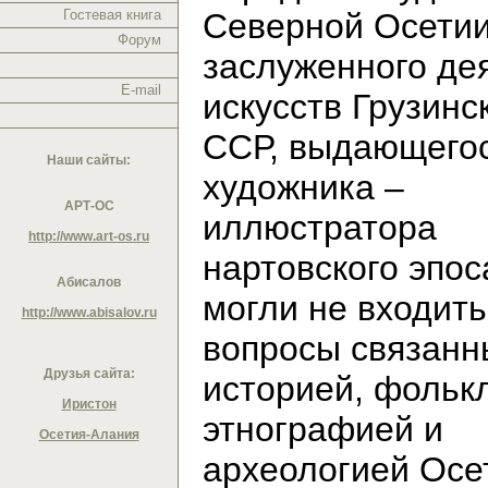
Гостевая книга
Северной Осетии
Форум
заслуженного де
E-mail
искусств Грузинс
ССР, выдающего
Наши сайты:
художника –
АРТ-ОС
иллюстратора
http://www.art-os.ru
нартовского эпос
Абисалов
могли не входить
http://www.abisalov.ru
вопросы связанн
Друзья сайта:
историей, фольк
Иристон
этнографией и
Осетия-Алания
археологией Осе