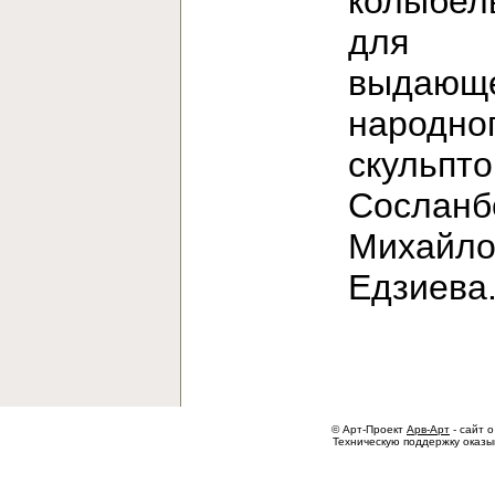
колыбел
для
выдающе
народно
скульпт
Сосланб
Михайло
Едзиев
© Арт-Проект
Арв-Арт
- сайт о
Техническую поддержку оказ