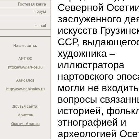
Гостевая книга
Северной Осетии
Форум
заслуженного де
E-mail
искусств Грузинс
ССР, выдающего
Наши сайты:
художника –
АРТ-ОС
иллюстратора
http://www.art-os.ru
нартовского эпос
Абисалов
могли не входить
http://www.abisalov.ru
вопросы связанн
Друзья сайта:
историей, фольк
Иристон
этнографией и
Осетия-Алания
археологией Осе