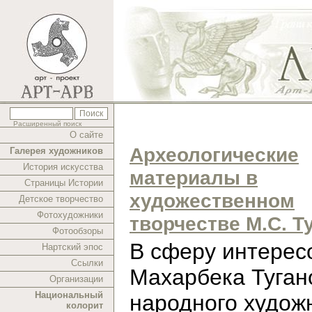
Расширенный поиск
О сайте
Археологические
Галерея художников
История искусства
материалы в
Страницы Истории
художественном
Детское творчество
Фотохудожники
творчестве М.С. Т
Фотообзоры
В cферу интерес
Нартский эпос
Ссылки
Махарбека Туган
Организации
Национальный
народного худож
колорит