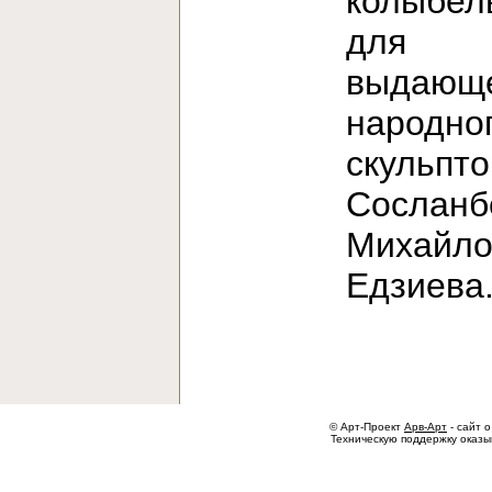
колыбел
для
выдающе
народно
скульпт
Сосланб
Михайло
Едзиев
© Арт-Проект
Арв-Арт
- сайт о
Техническую поддержку оказ