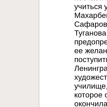
учиться 
Махарбе
Сафаров
Туганова
предопр
ее жела
поступит
Ленингр
художес
училище
которое 
окончила