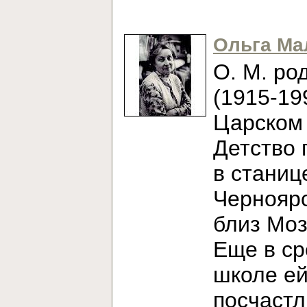
Ольга Ма
О. М. ро
(1915-19
Царском 
Детство 
в станиц
Черноярс
близ Моз
Еще в с
школе е
посчаст