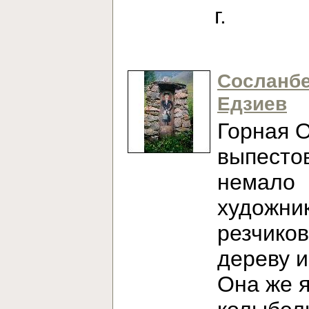
г.
Сосланб
Едзиев
Горная 
выпесто
немало
художни
резчиков
дереву и
Она же 