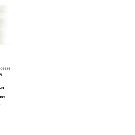
оеве)
я
ча
лась
.