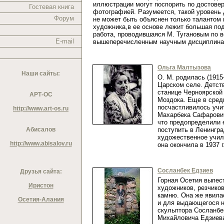
иллюстрации могут поспорить по достовер
Гостевая книга
фотографией. Разумеется, такой уровень
Форум
не может быть объяснен только талантом 
художника,в ее основе лежит большая по
работа, проводившаяся М. Тугановым по 
E-mail
вышеперечисленным научным дисциплин
Ольга Малтызова
Наши сайты:
О. М. родилась (1915
Царском селе. Детст
станице Черноярской 
АРТ-ОС
Моздока. Еще в сред
посчастливилось учи
http://www.art-os.ru
Махарбека Сафарович
что предопределили 
Абисалов
поступить в Ленингр
художественное учил
http://www.abisalov.ru
она окончила в 1937 
Сосланбек Едзиев
Друзья сайта:
Горная Осетия выпес
Иристон
художников, резчиков
камню. Она же явил
Осетия-Алания
и для выдающегося н
скульптора Сосланбе
Михайловича Едзие