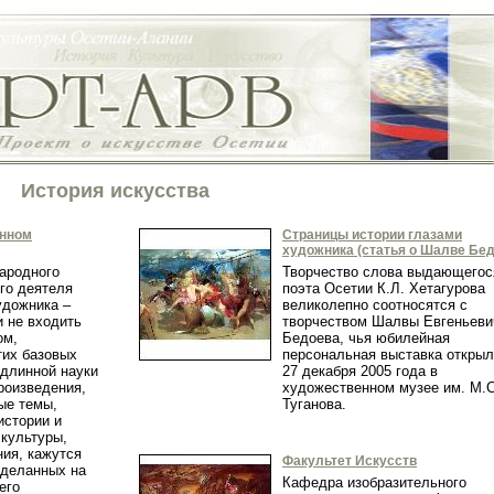
История искусства
енном
Страницы истории глазами
художника (статья о Шалве Бед
народного
Творчество слова выдающегос
го деятеля
поэта Осетии К.Л. Хетагурова
удожника –
великолепно соотносятся с
и не входить
творчеством Шалвы Евгеньеви
ом,
Бедоева, чья юбилейная
тих базовых
персональная выставка откры
одлинной науки
27 декабря 2005 года в
роизведения,
художественном музее им. М.С
ые темы,
Туганова.
истории и
 культуры,
ния, кажутся
Факультет Искусств
сделанных на
Кафедра изобразительного
его