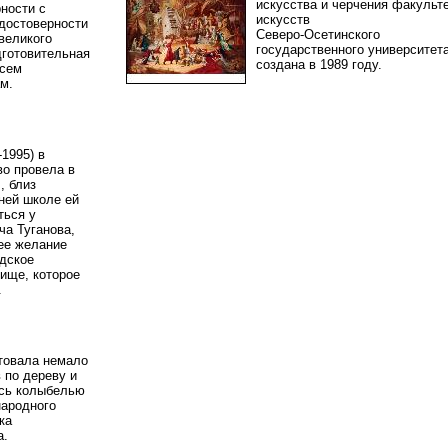
искусства и черчения факульт
ности с
искусств
 достоверности
Северо-Осетинского
великого
государственного университет
дготовительная
создана в 1989 году.
всем
ам.
-1995) в
во провела в
, близ
ней школе ей
ться у
а Туганова,
ее желание
адское
ище, которое
г.
товала немало
 по дереву и
ась колыбелью
ародного
ка
ва.