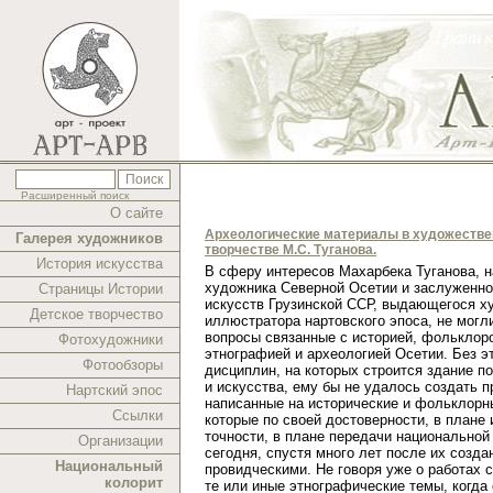
Расширенный поиск
О сайте
Археологические материалы в художеств
Галерея художников
творчестве М.С. Туганова.
История искусства
В cферу интересов Махарбека Туганова, 
художника Северной Осетии и заслуженно
Страницы Истории
искусств Грузинской ССР, выдающегося х
Детское творчество
иллюстратора нартовского эпоса, не могл
вопросы связанные с историей, фольклор
Фотохудожники
этнографией и археологией Осетии. Без э
Фотообзоры
дисциплин, на которых строится здание п
и искусства, ему бы не удалось создать п
Нартский эпос
написанные на исторические и фольклорн
Ссылки
которые по своей достоверности, в плане 
точности, в плане передачи национальной
Организации
сегодня, спустя много лет после их созда
Национальный
провидческими. Не говоря уже о работах 
колорит
те или иные этнографические темы, когда 