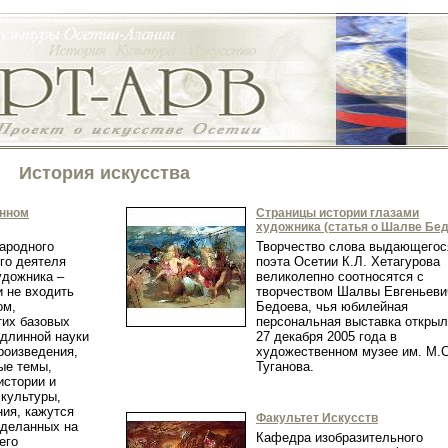
История искусства
енном
Страницы истории глазами
художника (статья о Шалве Бед
народного
Творчество слова выдающегос
го деятеля
поэта Осетии К.Л. Хетагурова
удожника –
великолепно соотносятся с
и не входить
творчеством Шалвы Евгеньеви
ом,
Бедоева, чья юбилейная
тих базовых
персональная выставка откры
одлинной науки
27 декабря 2005 года в
роизведения,
художественном музее им. М.С
ые темы,
Туганова.
истории и
 культуры,
ния, кажутся
Факультет Искусств
сделанных на
Кафедра изобразительного
его