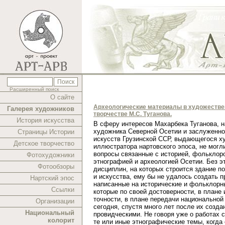
Расширенный поиск
О сайте
Археологические материалы в художеств
Галерея художников
творчестве М.С. Туганова.
История искусства
В cферу интересов Махарбека Туганова, 
художника Северной Осетии и заслуженно
Страницы Истории
искусств Грузинской ССР, выдающегося х
Детское творчество
иллюстратора нартовского эпоса, не могл
вопросы связанные с историей, фольклор
Фотохудожники
этнографией и археологией Осетии. Без э
Фотообзоры
дисциплин, на которых строится здание п
и искусства, ему бы не удалось создать п
Нартский эпос
написанные на исторические и фольклорн
Ссылки
которые по своей достоверности, в плане 
точности, в плане передачи национальной
Организации
сегодня, спустя много лет после их созда
Национальный
провидческими. Не говоря уже о работах 
колорит
те или иные этнографические темы, когда 