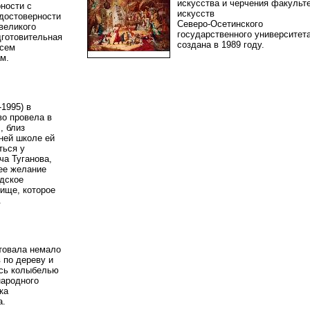
искусства и черчения факульт
ности с
искусств
 достоверности
Северо-Осетинского
великого
государственного университет
дготовительная
создана в 1989 году.
всем
ам.
-1995) в
во провела в
, близ
ней школе ей
ться у
а Туганова,
ее желание
адское
ище, которое
г.
товала немало
 по дереву и
ась колыбелью
ародного
ка
ва.