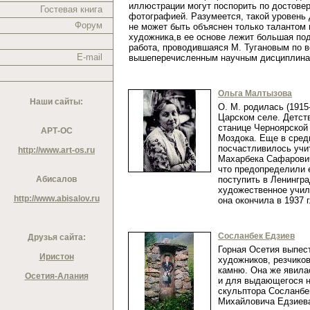
иллюстрации могут поспорить по достовер
Гостевая книга
фотографией. Разумеется, такой уровень
Форум
не может быть объяснен только талантом 
художника,в ее основе лежит большая по
работа, проводившаяся М. Тугановым по 
E-mail
вышеперечисленным научным дисциплин
Ольга Малтызова
Наши сайты:
О. М. родилась (1915
Царском селе. Детст
станице Черноярской 
АРТ-ОС
Моздока. Еще в сред
посчастливилось учи
http://www.art-os.ru
Махарбека Сафарович
что предопределили 
Абисалов
поступить в Ленингр
художественное учил
http://www.abisalov.ru
она окончила в 1937 
Сосланбек Едзиев
Друзья сайта:
Горная Осетия выпес
Иристон
художников, резчиков
камню. Она же явил
Осетия-Алания
и для выдающегося н
скульптора Сосланбе
Михайловича Едзие