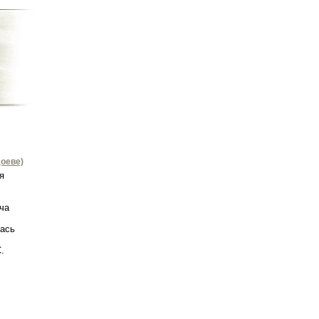
оеве)
я
ча
лась
.