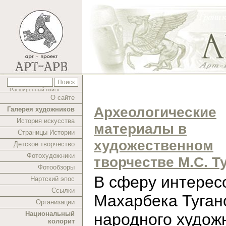
Расширенный поиск
О сайте
Археологические
Галерея художников
История искусства
материалы в
Страницы Истории
художественном
Детское творчество
Фотохудожники
творчестве М.С. Т
Фотообзоры
В cферу интерес
Нартский эпос
Ссылки
Махарбека Туган
Организации
Национальный
народного худож
колорит