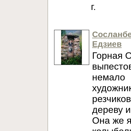
г.
Сосланб
Едзиев
Горная 
выпесто
немало
художни
резчиков
дереву и
Она же 