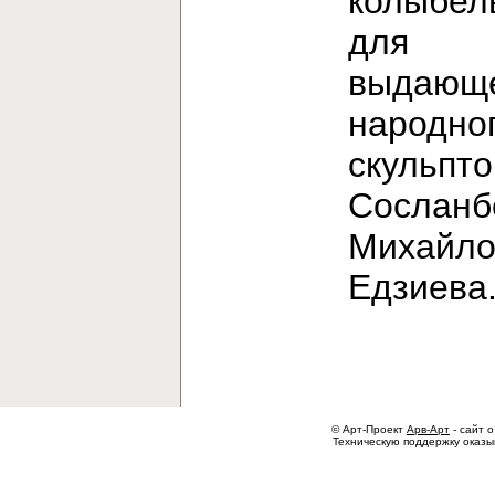
колыбел
для
выдающе
народно
скульпт
Сосланб
Михайло
Едзиев
© Арт-Проект
Арв-Арт
- сайт о
Техническую поддержку оказ