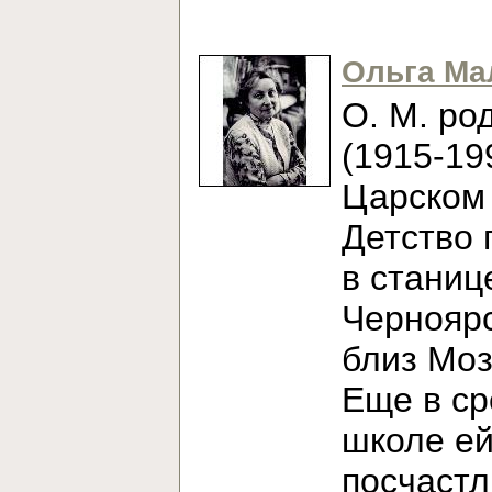
Ольга Ма
О. М. ро
(1915-19
Царском 
Детство 
в станиц
Черноярс
близ Моз
Еще в с
школе е
посчаст