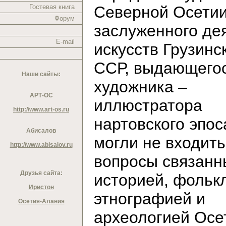
Гостевая книга
Северной Осетии
Форум
заслуженного де
E-mail
искусств Грузинс
ССР, выдающего
Наши сайты:
художника –
АРТ-ОС
иллюстратора
http://www.art-os.ru
нартовского эпос
Абисалов
могли не входить
http://www.abisalov.ru
вопросы связанн
Друзья сайта:
историей, фольк
Иристон
этнографией и
Осетия-Алания
археологией Осе