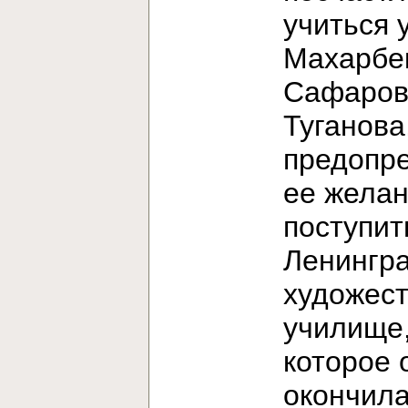
учиться 
Махарбе
Сафаров
Туганова
предопр
ее жела
поступит
Ленингр
художес
училище
которое 
окончила