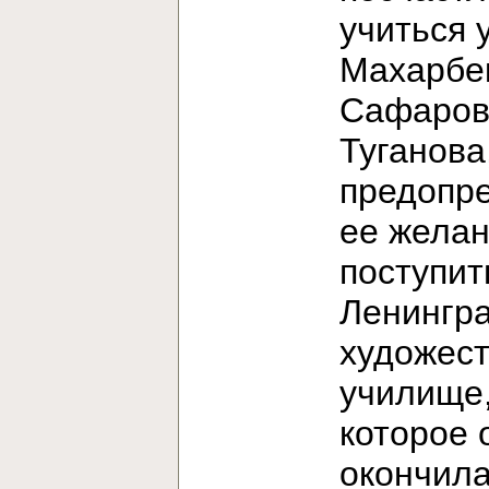
учиться 
Махарбе
Сафаров
Туганова
предопр
ее жела
поступит
Ленингр
художес
училище
которое 
окончила