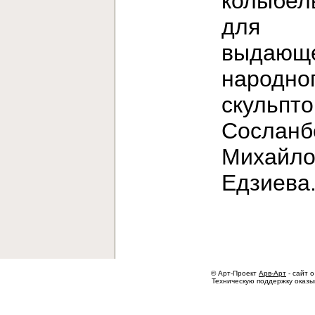
колыбел
для
выдающе
народно
скульпт
Сосланб
Михайло
Едзиев
© Арт-Проект
Арв-Арт
- сайт о
Техническую поддержку оказ