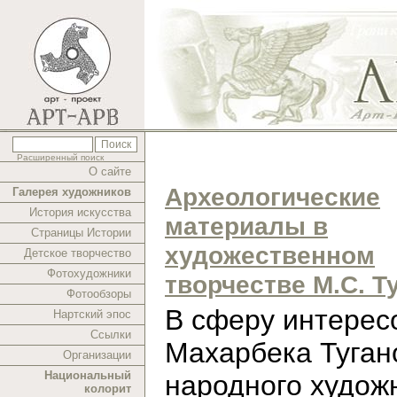
Расширенный поиск
О сайте
Археологические
Галерея художников
История искусства
материалы в
Страницы Истории
художественном
Детское творчество
Фотохудожники
творчестве М.С. Т
Фотообзоры
В cферу интерес
Нартский эпос
Ссылки
Махарбека Туган
Организации
Национальный
народного худож
колорит