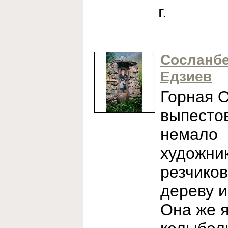
г.
Сосланб
Едзиев
Горная 
выпесто
немало
художни
резчиков
дереву и
Она же 