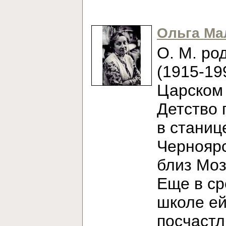
Ольга Ма
О. М. ро
(1915-19
Царском 
Детство 
в станиц
Черноярс
близ Моз
Еще в с
школе е
посчаст