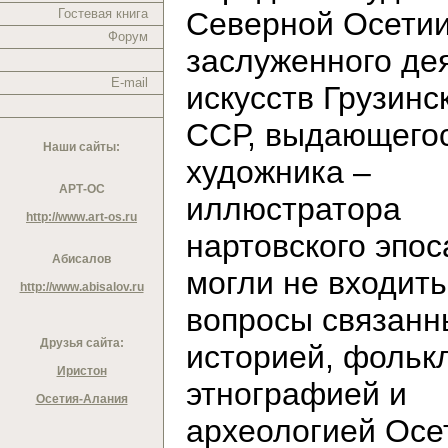
Гостевая книга
Северной Осетии
Форум
заслуженного де
E-mail
искусств Грузинс
ССР, выдающего
Наши сайты:
художника –
АРТ-ОС
иллюстратора
http://www.art-os.ru
нартовского эпос
Абисалов
могли не входить
http://www.abisalov.ru
вопросы связанн
Друзья сайта:
историей, фольк
Иристон
этнографией и
Осетия-Алания
археологией Осе