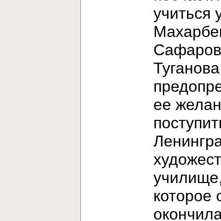
учиться 
Махарбе
Сафаров
Туганова
предопр
ее жела
поступит
Ленингр
художес
училище
которое 
окончила