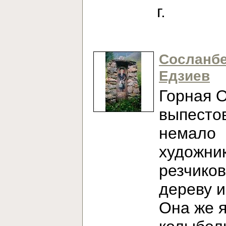
г.
Сосланб
Едзиев
Горная 
выпесто
немало
художни
резчиков
дереву и
Она же 