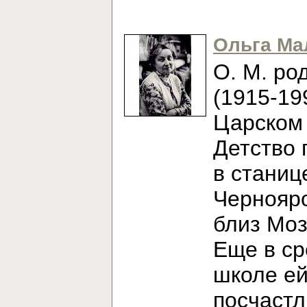
Ольга Ма
О. М. ро
(1915-19
Царском 
Детство 
в станиц
Черноярс
близ Моз
Еще в с
школе е
посчаст