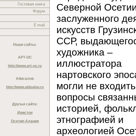
Гостевая книга
Северной Осетии
Форум
заслуженного де
E-mail
искусств Грузинс
ССР, выдающего
Наши сайты:
художника –
АРТ-ОС
иллюстратора
http://www.art-os.ru
нартовского эпос
Абисалов
могли не входить
http://www.abisalov.ru
вопросы связанн
Друзья сайта:
историей, фольк
Иристон
этнографией и
Осетия-Алания
археологией Осе