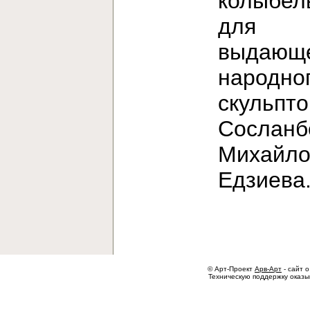
колыбел
для
выдающе
народно
скульпт
Сосланб
Михайло
Едзиев
© Арт-Проект
Арв-Арт
- сайт о
Техническую поддержку оказ