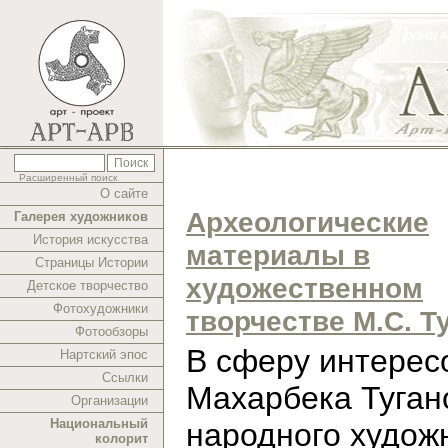
Расширенный поиск
О сайте
Археологические
Галерея художников
История искусства
материалы в
Страницы Истории
художественном
Детское творчество
Фотохудожники
творчестве М.С. Т
Фотообзоры
В cферу интерес
Нартский эпос
Ссылки
Махарбека Туган
Организации
Национальный
народного худож
колорит