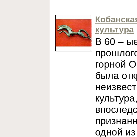
Кобанска
культура
В 60 – ы
прошлого
горной О
была от
неизвест
культура
впослед
признан
одной из