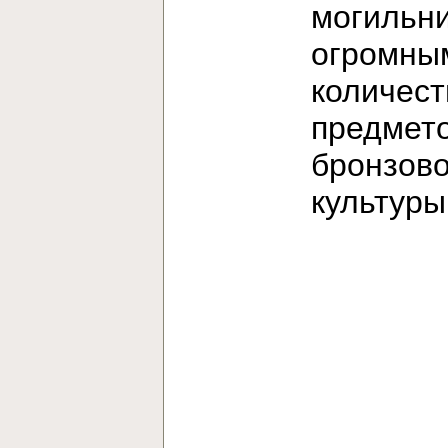
могильни
огромны
количес
предмет
бронзов
культур