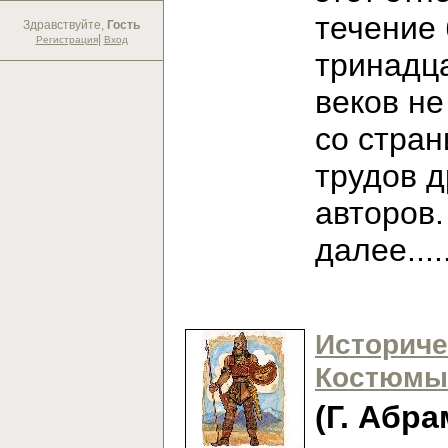
течение
Здравствуйте,
Гость
|
Регистрация
Вход
тринадц
веков не
со стран
трудов 
авторов
далее...
Историче
Костюмы
(Г. Абра