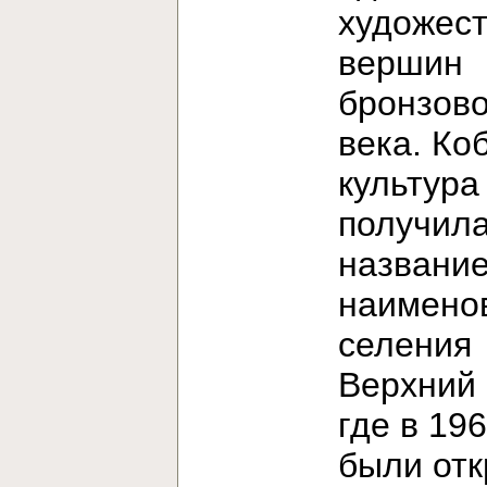
художес
вершин
бронзово
века. Ко
культура
получила
название
наимено
селения
Верхний 
где в 196
были от