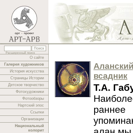
Расширенный поиск
О сайте
Алански
Галерея художников
История искусства
всадник
Страницы Истории
Т.А. Габ
Детское творчество
Фотохудожники
Наиболе
Фотообзоры
Нартский эпос
раннее
Ссылки
упомина
Организации
Национальный
алан мы
колорит