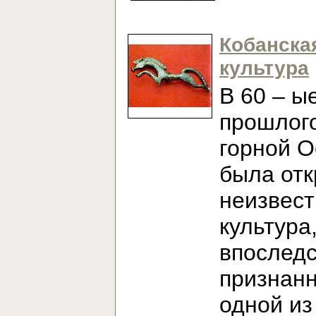
Кобанска
культура
В 60 – ы
прошлого
горной О
была от
неизвест
культура
впослед
признан
одной из