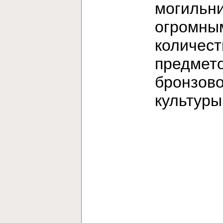
могильни
огромны
количес
предмет
бронзов
культур