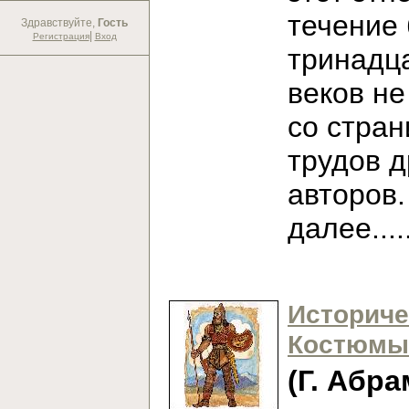
течение
Здравствуйте,
Гость
|
Регистрация
Вход
тринадц
веков не
со стран
трудов 
авторов
далее...
Историче
Костюмы
(Г. Абра