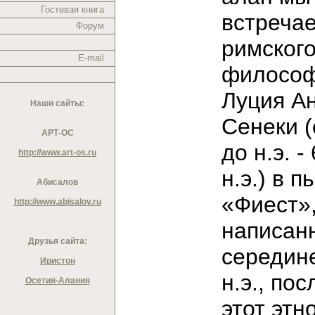
Гостевая книга
встреча
Форум
римског
E-mail
филосо
Луция А
Наши сайты:
Сенеки (о
АРТ-ОС
до н.э. - 
http://www.art-os.ru
н.э.) в п
Абисалов
«Фиест»
http://www.abisalov.ru
написан
Друзья сайта:
середине
Иристон
н.э., пос
Осетия-Алания
этот этн