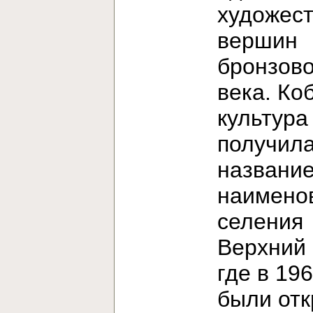
художес
вершин
бронзово
века. Ко
культура
получила
название
наимено
селения
Верхний 
где в 196
были от