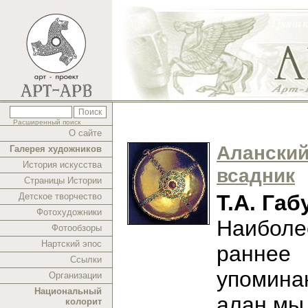
Расширенный поиск
О сайте
Алански
Галерея художников
История искусства
всадник
Страницы Истории
Т.А. Габ
Детское творчество
Фотохудожники
Наиболе
Фотообзоры
Нартский эпос
раннее
Ссылки
упомина
Организации
Национальный
алан мы
колорит