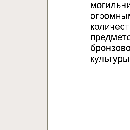
могильни
огромны
количес
предмет
бронзов
культур