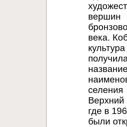
художес
вершин
бронзово
века. Ко
культура
получила
название
наимено
селения
Верхний 
где в 196
были от