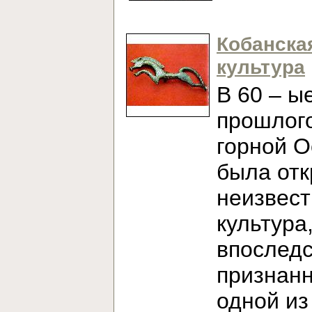
Кобанска
культура
В 60 – ы
прошлого
горной О
была от
неизвест
культура
впослед
признан
одной из