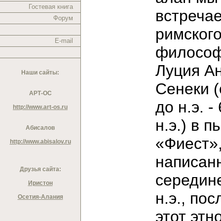
Гостевая книга
встреча
Форум
римског
E-mail
филосо
Луция А
Наши сайты:
Сенеки (о
АРТ-ОС
до н.э. - 
http://www.art-os.ru
н.э.) в п
Абисалов
«Фиест»
http://www.abisalov.ru
написан
Друзья сайта:
середине
Иристон
н.э., пос
Осетия-Алания
этот этн