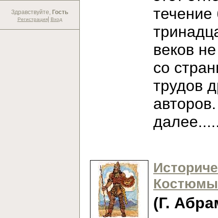
течение
Здравствуйте,
Гость
|
Регистрация
Вход
тринадц
веков не
со стран
трудов 
авторов
далее...
Историче
Костюмы
(Г. Абра