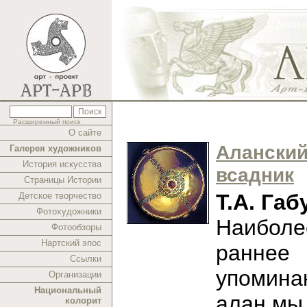
Расширенный поиск
О сайте
Алански
Галерея художников
История искусства
всадник
Страницы Истории
Т.А. Габ
Детское творчество
Фотохудожники
Наиболе
Фотообзоры
Нартский эпос
раннее
Ссылки
упомина
Организации
Национальный
алан мы
колорит