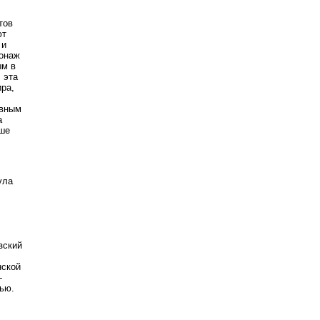
тов
ют
 и
сонаж
ым в
 эта
ира,
овным
а
льше
ула
зский
нской
-
тью.