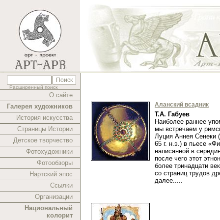
Расширенный поиск
О сайте
Аланский всадник
Галерея художников
Т.А. Габуев
История искусства
Наиболее раннее упо
Страницы Истории
мы встречаем у рим
Луция Аннея Сенеки (ок
Детское творчество
65 г. н.э.) в пьесе «Ф
написанной в середине
Фотохудожники
после чего этот этно
Фотообзоры
более тринадцати век
со страниц трудов др
Нартский эпос
далее.....
Ссылки
Организации
Национальный
колорит