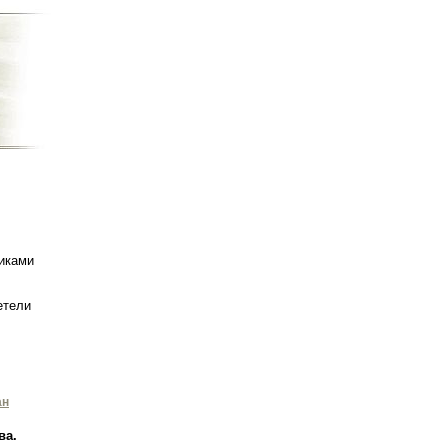
иками
етели
ан
ва.