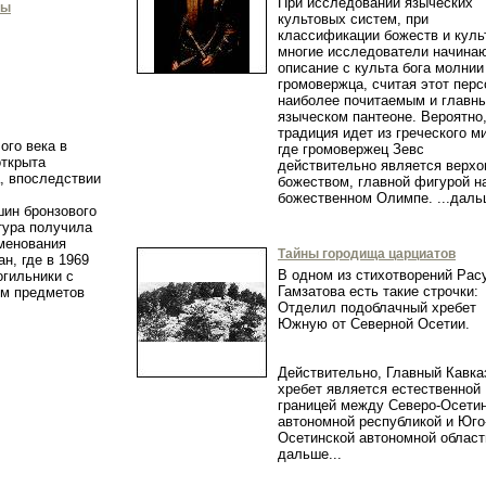
При исследовании языческих
мы
культовых систем, при
классификации божеств и куль
многие исследователи начина
описание с культа бога молнии
громовержца, считая этот пер
наиболее почитаемым и главн
языческом пантеоне. Вероятно,
традиция идет из греческого м
ого века в
где громовержец Зевс
открыта
действительно является верх
, впоследствии
божеством, главной фигурой н
божественном Олимпе. ...да
ин бронзового
тура получила
именования
Тайны городища царциатов
н, где в 1969
В одном из стихотворений Рас
огильники с
Гамзатова есть такие строчки:
ом предметов
Отделил подоблачный хребет
.
Южную от Северной Осетии.
Действительно, Главный Кавка
хребет является естественной
границей между Северо-Осети
автономной республикой и Юго
Осетинской автономной облас
дальше...