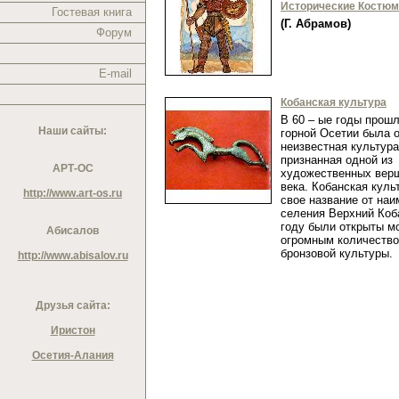
Исторические Костю
Гостевая книга
(Г. Абрамов)
Форум
E-mail
Кобанская культура
В 60 – ые годы прошл
Наши сайты:
горной Осетии была 
неизвестная культура
признанная одной из
АРТ-ОС
художественных верш
века. Кобанская куль
http://www.art-os.ru
свое название от на
селения Верхний Коба
году были открыты м
Абисалов
огромным количеств
бронзовой культуры
http://www.abisalov.ru
Друзья сайта:
Иристон
Осетия-Алания