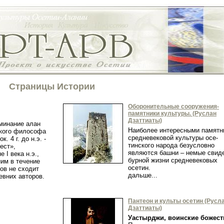
Страницы Истории
Оборонительные сооружения-
памятники культуры. (Руслан
Дзаттиаты)
минание алан
Наиболее интересными памятн
ского философа
средневековой культуры осе­
. 4 г. до н.э. -
тинского народа безусловно
иест»,
являются башни – немые свид
 I века н.э.,
бурной жизни средневековых
ним в течение
осетин.
ов не сходит
дальше...
евних авторов.
Пантеон и культы осетин (Русл
Дзаттиаты)
Уастырджи, воинские божест