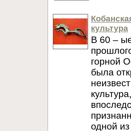
Кобанска
культура
В 60 – ы
прошлого
горной О
была от
неизвест
культура
впослед
признан
одной из