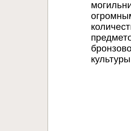
могильни
огромны
количес
предмет
бронзов
культур