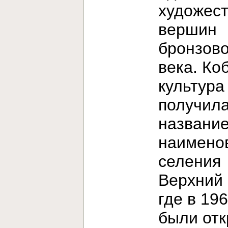
художес
вершин
бронзово
века. Ко
культура
получила
название
наимено
селения
Верхний 
где в 196
были от