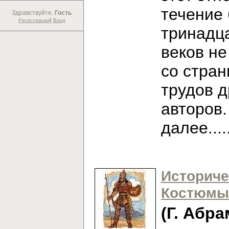
течение
Здравствуйте,
Гость
|
Регистрация
Вход
тринадц
веков не
со стран
трудов 
авторов
далее...
Историче
Костюмы
(Г. Абра