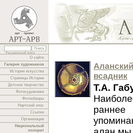
Расширенный поиск
О сайте
Алански
Галерея художников
История искусства
всадник
Страницы Истории
Т.А. Габ
Детское творчество
Фотохудожники
Наиболе
Фотообзоры
Нартский эпос
раннее
Ссылки
упомина
Организации
Национальный
алан мы
колорит