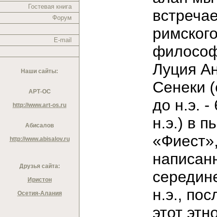
Гостевая книга
встреча
Форум
римског
E-mail
филосо
Луция А
Наши сайты:
Сенеки (о
АРТ-ОС
до н.э. - 
http://www.art-os.ru
н.э.) в п
Абисалов
«Фиест»
http://www.abisalov.ru
написан
Друзья сайта:
середине
Иристон
н.э., пос
Осетия-Алания
этот этн