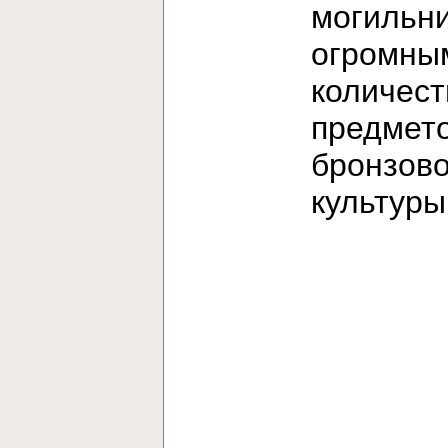
могильни
огромны
количес
предмет
бронзов
культур