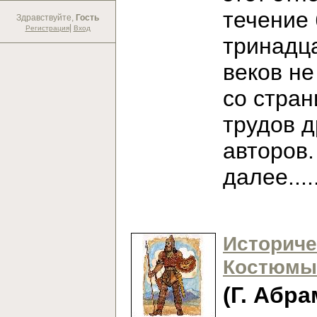
течение
Здравствуйте,
Гость
|
Регистрация
Вход
тринадц
веков не
со стран
трудов 
авторов
далее...
Историче
Костюмы
(Г. Абра