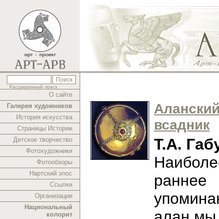
Расширенный поиск
О сайте
Алански
Галерея художников
История искусства
всадник
Страницы Истории
Т.А. Габ
Детское творчество
Фотохудожники
Наиболе
Фотообзоры
Нартский эпос
раннее
Ссылки
упомина
Организации
Национальный
алан мы
колорит