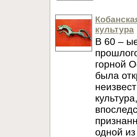
Кобанска
культура
В 60 – ы
прошлого
горной О
была от
неизвест
культура
впослед
признан
одной из