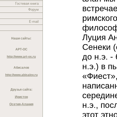
Гостевая книга
встреча
Форум
римског
E-mail
филосо
Луция А
Наши сайты:
Сенеки (о
АРТ-ОС
до н.э. - 
http://www.art-os.ru
н.э.) в п
Абисалов
«Фиест»
http://www.abisalov.ru
написан
Друзья сайта:
середине
Иристон
н.э., пос
Осетия-Алания
этот этн