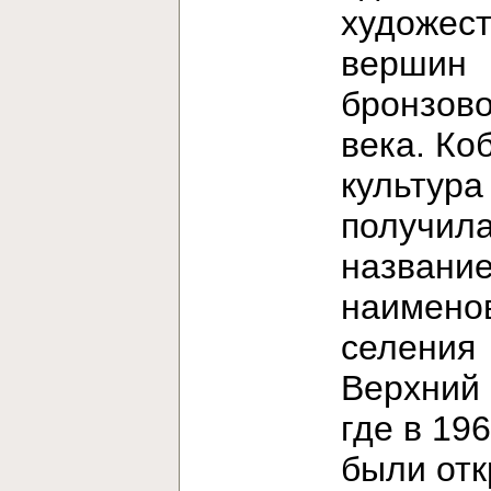
художес
вершин
бронзово
века. Ко
культура
получила
название
наимено
селения
Верхний 
где в 196
были от