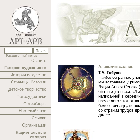
Расширенный поиск
О сайте
Аланский всадник
Галерея художников
Т.А. Габуев
История искусства
Наиболее раннее упо
Страницы Истории
мы встречаем у рим
Луция Аннея Сенеки (ок
Детское творчество
65 г. н.э.) в пьесе «Ф
написанной в середине
Фотохудожники
после чего этот этно
Фотообзоры
более тринадцати век
со страниц трудов др
Нартский эпос
далее.....
Ссылки
Организации
Национальный
колорит