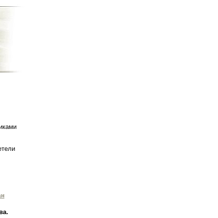
иками
етели
ан
ва.