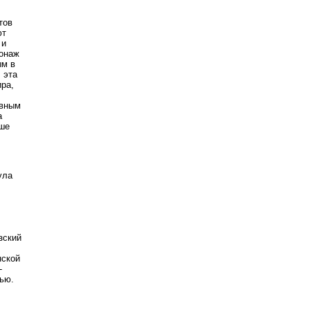
тов
ют
 и
сонаж
ым в
 эта
ира,
овным
а
льше
ула
зский
нской
-
тью.