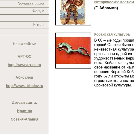
Исторические Костю
Гостевая книга
(Г. Абрамов)
Форум
E-mail
Кобанская культура
В 60 – ые годы прошл
Наши сайты:
горной Осетии была 
неизвестная культура
признанная одной из
АРТ-ОС
художественных верш
века. Кобанская куль
http://www.art-os.ru
свое название от на
селения Верхний Коба
году были открыты м
Абисалов
огромным количеств
бронзовой культуры
http://www.abisalov.ru
Друзья сайта:
Иристон
Осетия-Алания