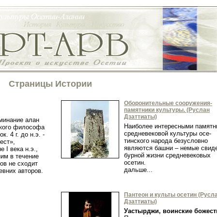
Страницы Истории
Оборонительные сооружения-
памятники культуры. (Руслан
Дзаттиаты)
минание алан
Наиболее интересными памятн
ского философа
средневековой культуры осе­
. 4 г. до н.э. -
тинского народа безусловно
иест»,
являются башни – немые свид
 I века н.э.,
бурной жизни средневековых
ним в течение
осетин.
ов не сходит
дальше...
евних авторов.
Пантеон и культы осетин (Русл
Дзаттиаты)
Уастырджи, воинские божест