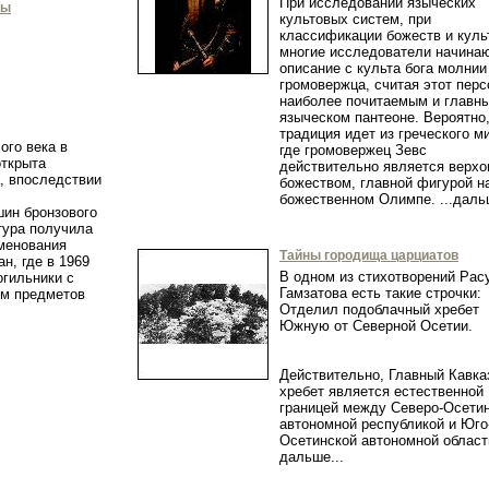
При исследовании языческих
мы
культовых систем, при
классификации божеств и куль
многие исследователи начина
описание с культа бога молнии
громовержца, считая этот пер
наиболее почитаемым и главн
языческом пантеоне. Вероятно,
традиция идет из греческого м
ого века в
где громовержец Зевс
открыта
действительно является верх
, впоследствии
божеством, главной фигурой н
божественном Олимпе. ...да
ин бронзового
тура получила
именования
Тайны городища царциатов
н, где в 1969
В одном из стихотворений Рас
огильники с
Гамзатова есть такие строчки:
ом предметов
Отделил подоблачный хребет
.
Южную от Северной Осетии.
Действительно, Главный Кавка
хребет является естественной
границей между Северо-Осети
автономной республикой и Юго
Осетинской автономной облас
дальше...