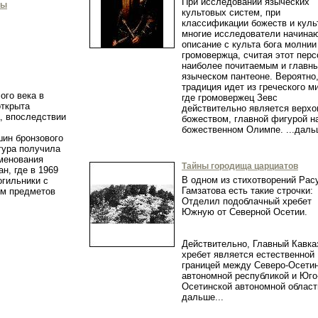
При исследовании языческих
мы
культовых систем, при
классификации божеств и куль
многие исследователи начина
описание с культа бога молнии
громовержца, считая этот пер
наиболее почитаемым и главн
языческом пантеоне. Вероятно,
традиция идет из греческого м
ого века в
где громовержец Зевс
открыта
действительно является верх
, впоследствии
божеством, главной фигурой н
божественном Олимпе. ...да
ин бронзового
тура получила
именования
Тайны городища царциатов
н, где в 1969
В одном из стихотворений Рас
огильники с
Гамзатова есть такие строчки:
ом предметов
Отделил подоблачный хребет
.
Южную от Северной Осетии.
Действительно, Главный Кавка
хребет является естественной
границей между Северо-Осети
автономной республикой и Юго
Осетинской автономной облас
дальше...