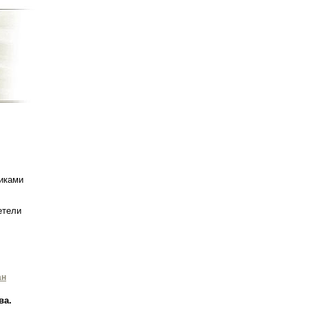
иками
етели
ан
ва.