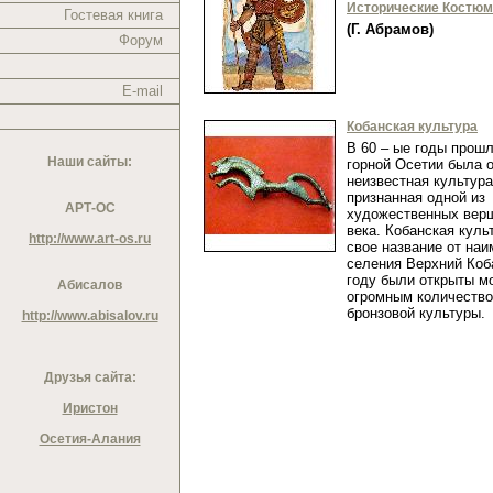
Исторические Костю
Гостевая книга
(Г. Абрамов)
Форум
E-mail
Кобанская культура
В 60 – ые годы прошл
Наши сайты:
горной Осетии была 
неизвестная культура
признанная одной из
АРТ-ОС
художественных верш
века. Кобанская куль
http://www.art-os.ru
свое название от на
селения Верхний Коба
году были открыты м
Абисалов
огромным количеств
бронзовой культуры
http://www.abisalov.ru
Друзья сайта:
Иристон
Осетия-Алания