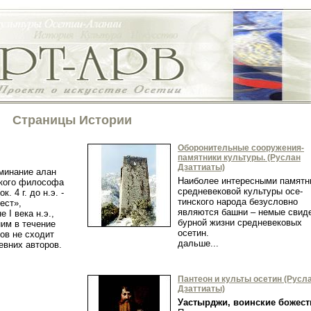
Страницы Истории
Оборонительные сооружения-
памятники культуры. (Руслан
Дзаттиаты)
минание алан
Наиболее интересными памятн
ского философа
средневековой культуры осе­
. 4 г. до н.э. -
тинского народа безусловно
иест»,
являются башни – немые свид
 I века н.э.,
бурной жизни средневековых
ним в течение
осетин.
ов не сходит
дальше...
евних авторов.
Пантеон и культы осетин (Русл
Дзаттиаты)
Уастырджи, воинские божест