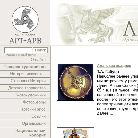
Расширенный поиск
О сайте
Аланский всадник
Галерея художников
Т.А. Габуев
История искусства
Наиболее раннее упо
Страницы Истории
мы встречаем у рим
Луция Аннея Сенеки (ок
Детское творчество
65 г. н.э.) в пьесе «Ф
написанной в середине
Фотохудожники
после чего этот этно
Фотообзоры
более тринадцати век
со страниц трудов др
Нартский эпос
далее.....
Ссылки
Организации
Национальный
колорит