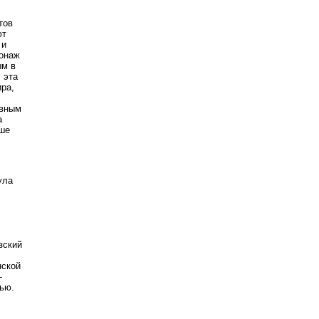
тов
ют
 и
сонаж
ым в
 эта
ира,
овным
а
льше
ула
зский
нской
-
тью.