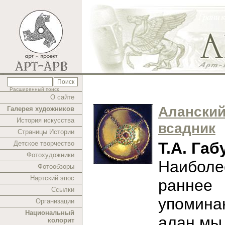
Расширенный поиск
О сайте
Алански
Галерея художников
История искусства
всадник
Страницы Истории
Т.А. Габ
Детское творчество
Фотохудожники
Наиболе
Фотообзоры
Нартский эпос
раннее
Ссылки
упомина
Организации
Национальный
алан мы
колорит