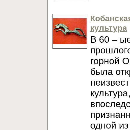
Кобанска
культура
В 60 – ы
прошлого
горной О
была от
неизвест
культура
впослед
признан
одной из