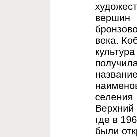
художес
вершин
бронзово
века. Ко
культура
получила
название
наимено
селения
Верхний 
где в 196
были от