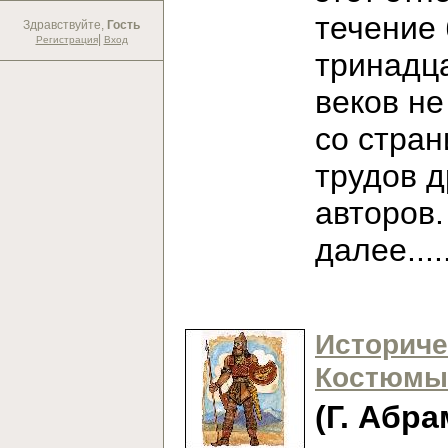
течение
Здравствуйте,
Гость
|
Регистрация
Вход
тринадц
веков не
со стран
трудов 
авторов
далее...
Историче
Костюмы
(Г. Абра