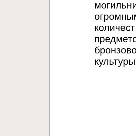
могильни
огромны
количес
предмет
бронзов
культур