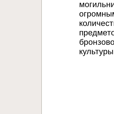
могильни
огромны
количес
предмет
бронзов
культур