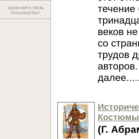
течение
Здравствуйте,
Гость
|
Регистрация
Вход
тринадц
веков не
со стран
трудов 
авторов
далее...
Историче
Костюмы
(Г. Абра