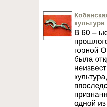
Кобанска
культура
В 60 – ы
прошлого
горной О
была от
неизвест
культура
впослед
признан
одной из