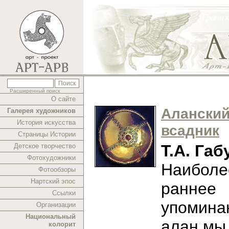
Расширенный поиск
О сайте
Алански
Галерея художников
История искусства
всадник
Страницы Истории
Т.А. Габ
Детское творчество
Фотохудожники
Наиболе
Фотообзоры
Нартский эпос
раннее
Ссылки
упомина
Организации
Национальный
алан мы
колорит