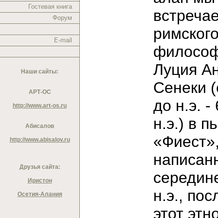
Гостевая книга
встреча
Форум
римског
E-mail
филосо
Луция А
Наши сайты:
Сенеки (о
АРТ-ОС
до н.э. - 
http://www.art-os.ru
н.э.) в п
Абисалов
«Фиест»
http://www.abisalov.ru
написан
Друзья сайта:
середине
Иристон
н.э., пос
Осетия-Алания
этот этн