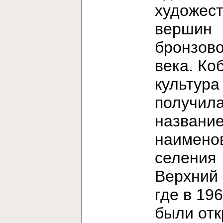
художес
вершин
бронзово
века. Ко
культура
получила
название
наимено
селения
Верхний 
где в 196
были от