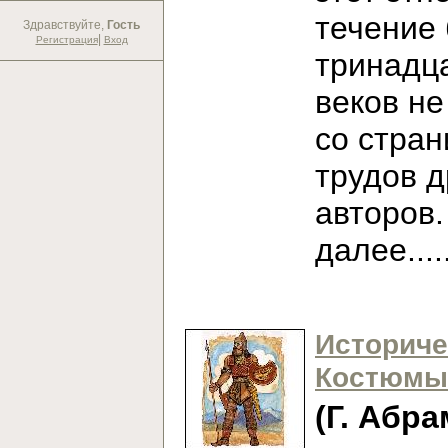
течение
Здравствуйте,
Гость
|
Регистрация
Вход
тринадц
веков не
со стран
трудов 
авторов
далее...
Историче
Костюмы
(Г. Абра