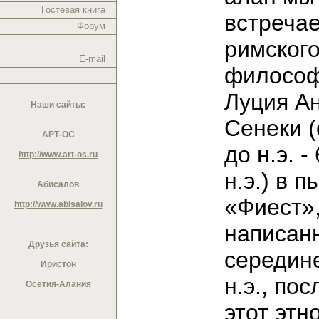
Гостевая книга
встреча
Форум
римског
E-mail
филосо
Луция А
Наши сайты:
Сенеки (о
АРТ-ОС
до н.э. - 
http://www.art-os.ru
н.э.) в п
Абисалов
«Фиест»
http://www.abisalov.ru
написан
Друзья сайта:
середине
Иристон
н.э., пос
Осетия-Алания
этот этн