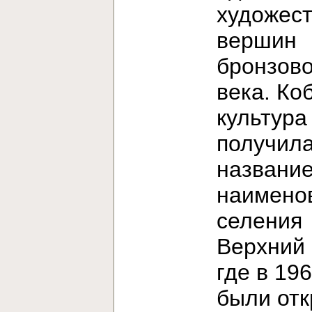
художес
вершин
бронзово
века. Ко
культура
получила
название
наимено
селения
Верхний 
где в 196
были от