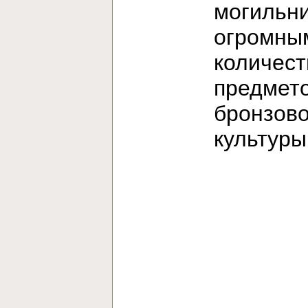
могильни
огромны
количес
предмет
бронзов
культур