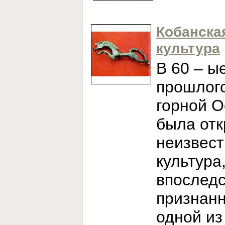
Кобанска
культура
В 60 – ы
прошлого
горной О
была от
неизвест
культура
впослед
признан
одной из