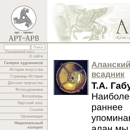
Расширенный поиск
О сайте
Алански
Галерея художников
История искусства
всадник
Страницы Истории
Т.А. Габ
Детское творчество
Фотохудожники
Наиболе
Фотообзоры
Нартский эпос
раннее
Ссылки
упомина
Организации
Национальный
алан мы
колорит