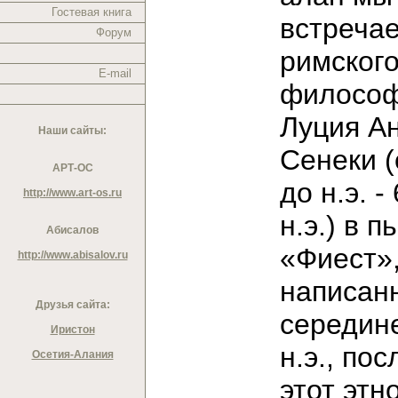
Гостевая книга
встреча
Форум
римског
E-mail
филосо
Луция А
Наши сайты:
Сенеки (о
АРТ-ОС
до н.э. - 
http://www.art-os.ru
н.э.) в п
Абисалов
«Фиест»
http://www.abisalov.ru
написан
Друзья сайта:
середине
Иристон
н.э., пос
Осетия-Алания
этот этн