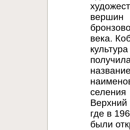
художес
вершин
бронзово
века. Ко
культура
получила
название
наимено
селения
Верхний 
где в 196
были от