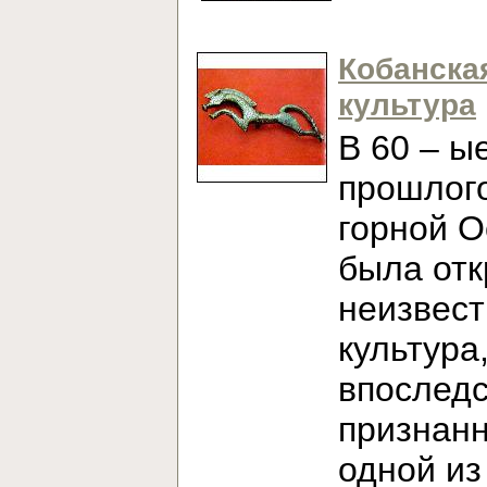
Кобанска
культура
В 60 – ы
прошлого
горной О
была от
неизвест
культура
впослед
признан
одной из