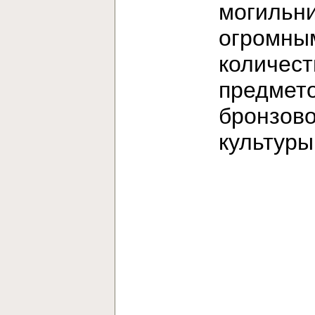
могильни
огромны
количес
предмет
бронзов
культур