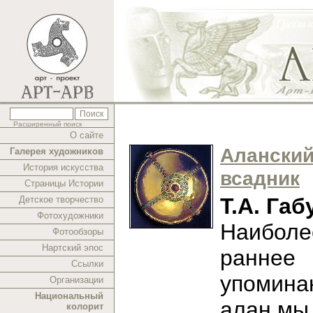
Расширенный поиск
О сайте
Алански
Галерея художников
История искусства
всадник
Страницы Истории
Т.А. Габ
Детское творчество
Фотохудожники
Наиболе
Фотообзоры
Нартский эпос
раннее
Ссылки
упомина
Организации
Национальный
алан мы
колорит