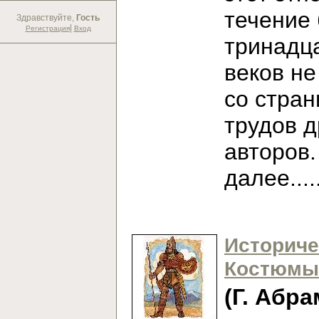
течение
Здравствуйте,
Гость
|
Регистрация
Вход
тринадц
веков не
со стран
трудов 
авторов
далее...
Историче
Костюмы
(Г. Абра