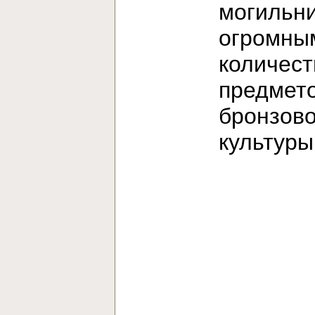
могильни
огромны
количес
предмет
бронзов
культур