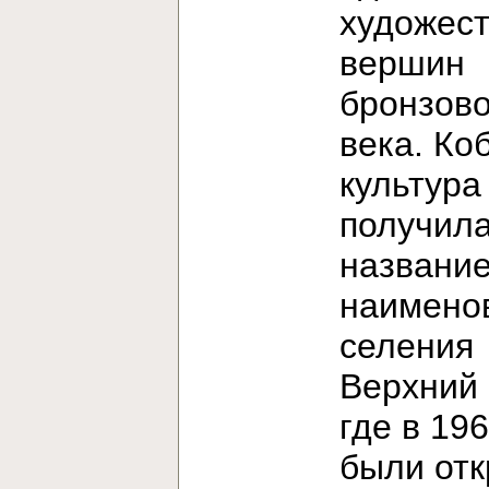
художес
вершин
бронзово
века. Ко
культура
получила
название
наимено
селения
Верхний 
где в 196
были от