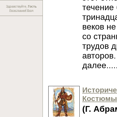
течение
Здравствуйте,
Гость
|
Регистрация
Вход
тринадц
веков не
со стран
трудов 
авторов
далее...
Историче
Костюмы
(Г. Абра