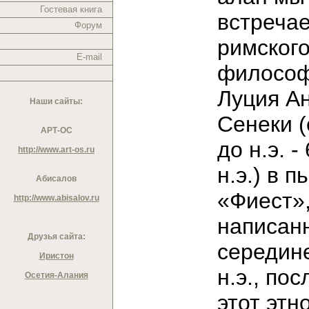
Гостевая книга
встреча
Форум
римског
E-mail
филосо
Луция А
Наши сайты:
Сенеки (о
АРТ-ОС
до н.э. - 
http://www.art-os.ru
н.э.) в п
Абисалов
«Фиест»
http://www.abisalov.ru
написан
Друзья сайта:
середине
Иристон
н.э., пос
Осетия-Алания
этот этн