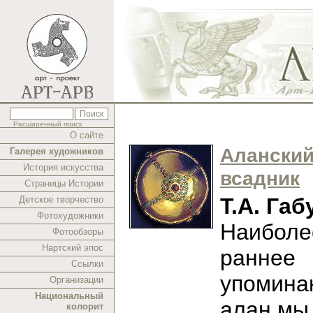
Расширенный поиск
О сайте
Алански
Галерея художников
История искусства
всадник
Страницы Истории
Т.А. Габ
Детское творчество
Фотохудожники
Наиболе
Фотообзоры
Нартский эпос
раннее
Ссылки
упомина
Организации
Национальный
алан мы
колорит