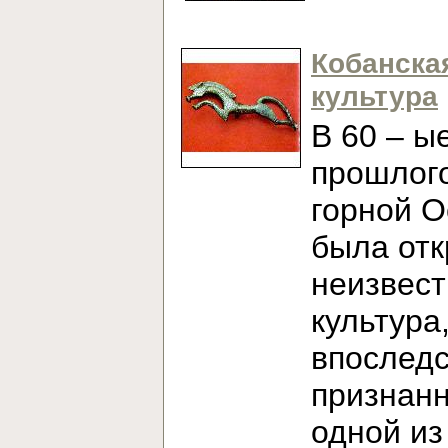
Кобанска
культура
В 60 – ы
прошлого
горной О
была от
неизвест
культура
впослед
признан
одной из