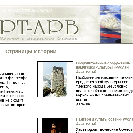
Страницы Истории
Оборонительные сооружения-
памятники культуры. (Руслан
Дзаттиаты)
минание алан
Наиболее интересными памятн
ского философа
средневековой культуры осе­
. 4 г. до н.э. -
тинского народа безусловно
иест»,
являются башни – немые свид
 I века н.э.,
бурной жизни средневековых
ним в течение
осетин.
ов не сходит
дальше...
евних авторов.
Пантеон и культы осетин (Русл
Дзаттиаты)
Уастырджи, воинские божест