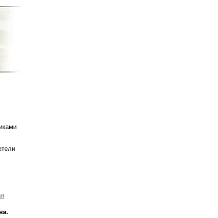
иками
етели
ан
ва.