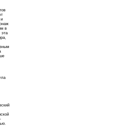
тов
ют
 и
сонаж
ым в
 эта
ира,
овным
а
льше
ула
зский
нской
-
тью.