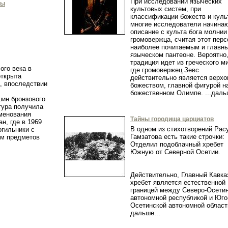
При исследовании языческих
мы
культовых систем, при
классификации божеств и куль
многие исследователи начина
описание с культа бога молнии
громовержца, считая этот пер
наиболее почитаемым и главн
языческом пантеоне. Вероятно,
традиция идет из греческого м
ого века в
где громовержец Зевс
открыта
действительно является верх
, впоследствии
божеством, главной фигурой н
божественном Олимпе. ...да
ин бронзового
тура получила
именования
Тайны городища царциатов
н, где в 1969
В одном из стихотворений Рас
огильники с
Гамзатова есть такие строчки:
ом предметов
Отделил подоблачный хребет
.
Южную от Северной Осетии.
Действительно, Главный Кавка
хребет является естественной
границей между Северо-Осети
автономной республикой и Юго
Осетинской автономной облас
дальше...