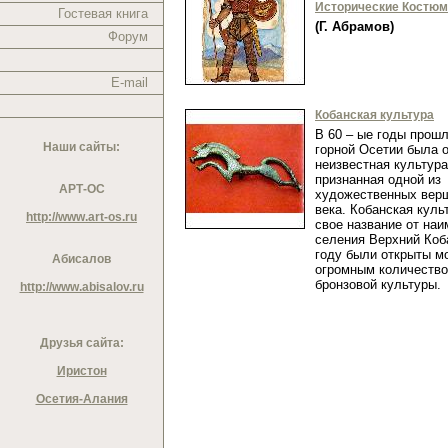
Исторические Костю
Гостевая книга
(Г. Абрамов)
Форум
E-mail
Кобанская культура
В 60 – ые годы прошл
Наши сайты:
горной Осетии была 
неизвестная культура
признанная одной из
АРТ-ОС
художественных верш
века. Кобанская куль
http://www.art-os.ru
свое название от на
селения Верхний Коба
году были открыты м
Абисалов
огромным количеств
бронзовой культуры
http://www.abisalov.ru
Друзья сайта:
Иристон
Осетия-Алания