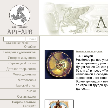
Расширенный поиск
О сайте
Аланский всадник
Галерея художников
Т.А. Габуев
История искусства
Наиболее раннее упо
Страницы Истории
мы встречаем у рим
Луция Аннея Сенеки (ок
Детское творчество
65 г. н.э.) в пьесе «Ф
написанной в середине
Фотохудожники
после чего этот этно
Фотообзоры
более тринадцати век
со страниц трудов др
Нартский эпос
далее.....
Ссылки
Организации
Национальный
колорит