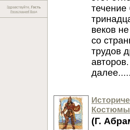
течение
Здравствуйте,
Гость
|
Регистрация
Вход
тринадц
веков не
со стран
трудов 
авторов
далее...
Историче
Костюмы
(Г. Абра