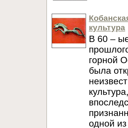
Кобанска
культура
В 60 – ы
прошлого
горной О
была от
неизвест
культура
впослед
признан
одной из