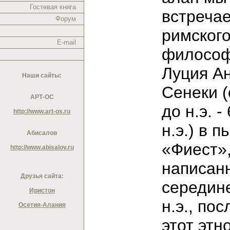
Гостевая книга
встреча
Форум
римског
E-mail
филосо
Луция А
Наши сайты:
Сенеки (о
АРТ-ОС
до н.э. - 
http://www.art-os.ru
н.э.) в п
Абисалов
«Фиест»
http://www.abisalov.ru
написан
Друзья сайта:
середине
Иристон
н.э., пос
Осетия-Алания
этот этн