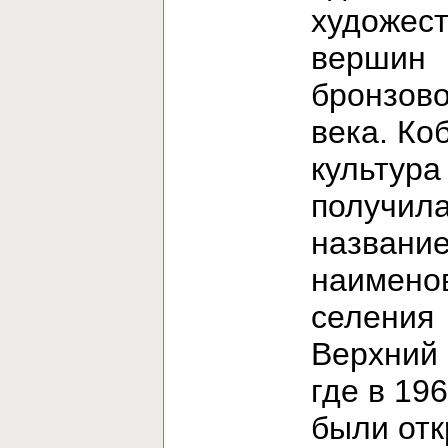
художес
вершин
бронзово
века. Ко
культура
получила
название
наимено
селения
Верхний 
где в 196
были от