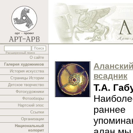
Расширенный поиск
О сайте
Алански
Галерея художников
История искусства
всадник
Страницы Истории
Т.А. Габ
Детское творчество
Фотохудожники
Наиболе
Фотообзоры
Нартский эпос
раннее
Ссылки
упомина
Организации
Национальный
алан мы
колорит