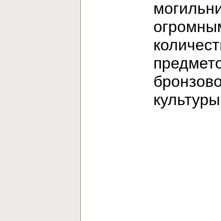
могильни
огромны
количес
предмет
бронзов
культур