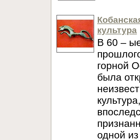
Кобанска
культура
В 60 – ы
прошлого
горной О
была от
неизвест
культура
впослед
признан
одной из