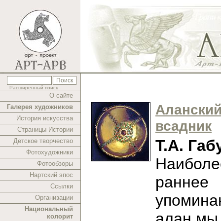
Расширенный поиск
О сайте
Алански
Галерея художников
История искусства
всадник
Страницы Истории
Т.А. Габ
Детское творчество
Фотохудожники
Наиболе
Фотообзоры
Нартский эпос
раннее
Ссылки
упомина
Организации
Национальный
алан мы
колорит