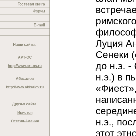
Гостевая книга
встреча
Форум
римског
E-mail
филосо
Луция А
Наши сайты:
Сенеки (о
АРТ-ОС
до н.э. - 
http://www.art-os.ru
н.э.) в п
Абисалов
«Фиест»
http://www.abisalov.ru
написан
Друзья сайта:
середине
Иристон
н.э., пос
Осетия-Алания
этот этн