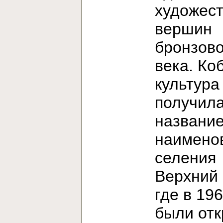
художес
вершин
бронзово
века. Ко
культура
получила
название
наимено
селения
Верхний 
где в 196
были от