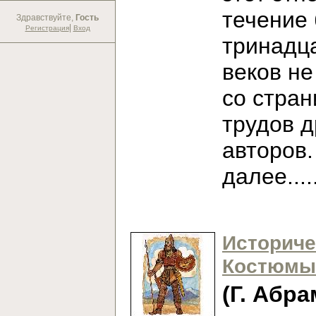
течение
Здравствуйте,
Гость
|
Регистрация
Вход
тринадц
веков не
со стран
трудов 
авторов
далее...
Историче
Костюмы
(Г. Абра