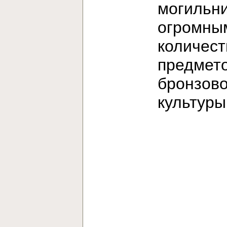
могильни
огромны
количес
предмет
бронзов
культур