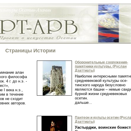
Страницы Истории
Оборонительные сооружения-
памятники культуры. (Руслан
Дзаттиаты)
минание алан
Наиболее интересными памятн
ского философа
средневековой культуры осе­
. 4 г. до н.э. -
тинского народа безусловно
иест»,
являются башни – немые свид
 I века н.э.,
бурной жизни средневековых
ним в течение
осетин.
ов не сходит
дальше...
евних авторов.
Пантеон и культы осетин (Русл
Дзаттиаты)
Уастырджи, воинские божест