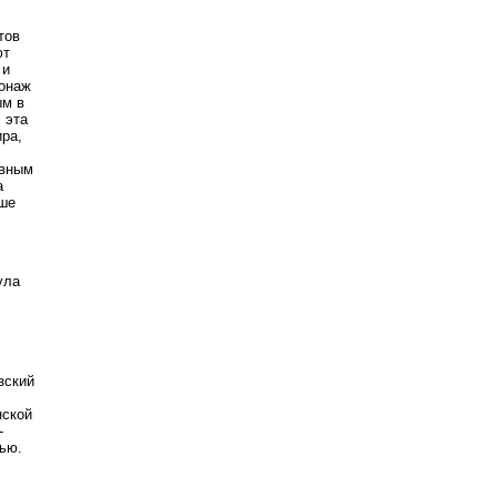
тов
ют
 и
сонаж
ым в
 эта
ира,
овным
а
льше
ула
зский
нской
-
тью.