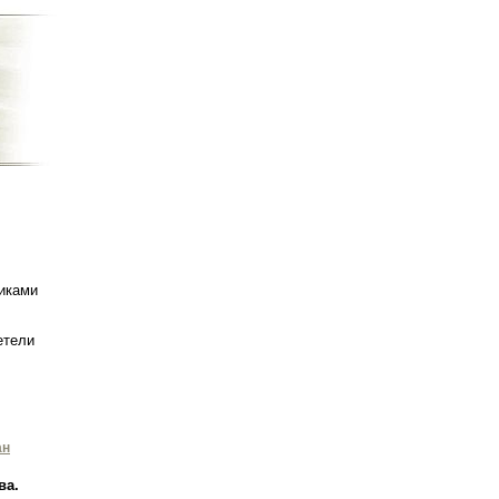
иками
етели
ан
ва.