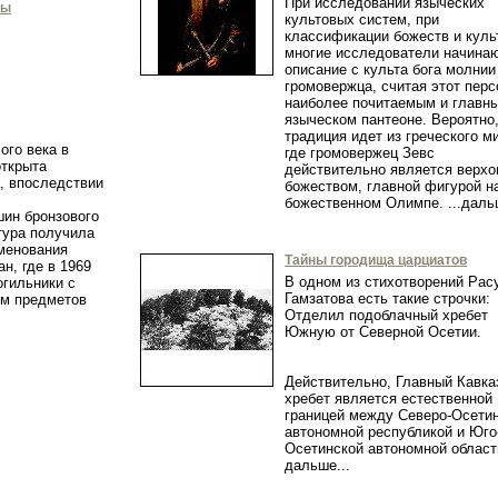
При исследовании языческих
мы
культовых систем, при
классификации божеств и куль
многие исследователи начина
описание с культа бога молнии
громовержца, считая этот пер
наиболее почитаемым и главн
языческом пантеоне. Вероятно,
традиция идет из греческого м
ого века в
где громовержец Зевс
открыта
действительно является верх
, впоследствии
божеством, главной фигурой н
божественном Олимпе. ...да
ин бронзового
тура получила
именования
Тайны городища царциатов
н, где в 1969
В одном из стихотворений Рас
огильники с
Гамзатова есть такие строчки:
ом предметов
Отделил подоблачный хребет
.
Южную от Северной Осетии.
Действительно, Главный Кавка
хребет является естественной
границей между Северо-Осети
автономной республикой и Юго
Осетинской автономной облас
дальше...