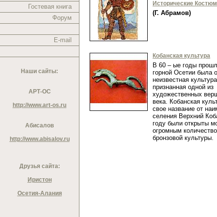
Исторические Костю
Гостевая книга
(Г. Абрамов)
Форум
E-mail
Кобанская культура
В 60 – ые годы прошл
Наши сайты:
горной Осетии была 
неизвестная культура
признанная одной из
АРТ-ОС
художественных верш
века. Кобанская куль
http://www.art-os.ru
свое название от на
селения Верхний Коба
году были открыты м
Абисалов
огромным количеств
бронзовой культуры
http://www.abisalov.ru
Друзья сайта:
Иристон
Осетия-Алания