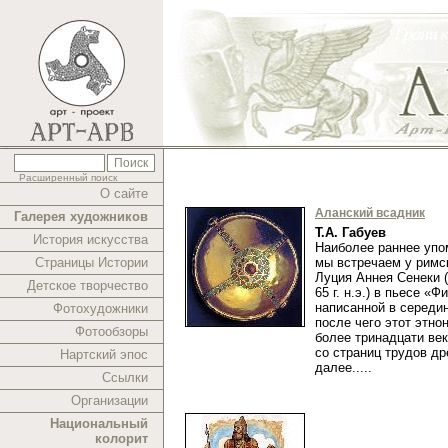
Расширенный поиск
О сайте
Аланский всадник
Галерея художников
Т.А. Габуев
История искусства
Наиболее раннее упо
Страницы Истории
мы встречаем у рим
Луция Аннея Сенеки (ок
Детское творчество
65 г. н.э.) в пьесе «Ф
написанной в середине
Фотохудожники
после чего этот этно
Фотообзоры
более тринадцати век
со страниц трудов др
Нартский эпос
далее.....
Ссылки
Организации
Национальный
колорит