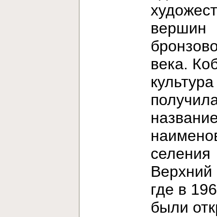
художес
вершин
бронзово
века. Ко
культура
получила
название
наимено
селения
Верхний 
где в 196
были от