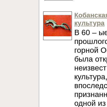
Кобанска
культура
В 60 – ы
прошлого
горной О
была от
неизвест
культура
впослед
признан
одной из