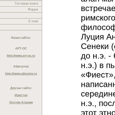
Гостевая книга
встреча
Форум
римског
E-mail
филосо
Луция А
Наши сайты:
Сенеки (о
АРТ-ОС
до н.э. - 
http://www.art-os.ru
н.э.) в п
Абисалов
«Фиест»
http://www.abisalov.ru
написан
Друзья сайта:
середине
Иристон
н.э., пос
Осетия-Алания
этот этн