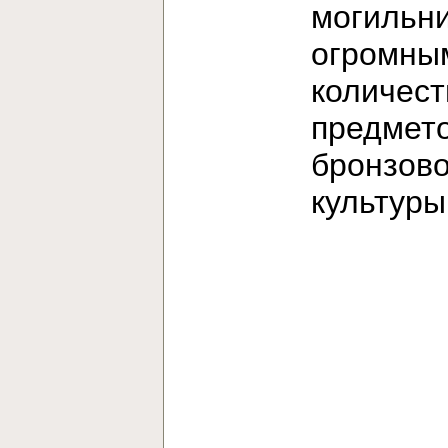
могильни
огромны
количес
предмет
бронзов
культур