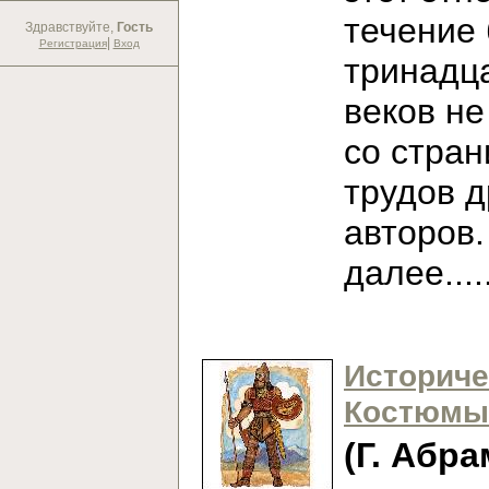
течение
Здравствуйте,
Гость
|
Регистрация
Вход
тринадц
веков не
со стран
трудов 
авторов
далее...
Историче
Костюмы
(Г. Абра