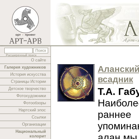
Расширенный поиск
О сайте
Алански
Галерея художников
История искусства
всадник
Страницы Истории
Т.А. Габ
Детское творчество
Фотохудожники
Наиболе
Фотообзоры
Нартский эпос
раннее
Ссылки
упомина
Организации
Национальный
алан мы
колорит