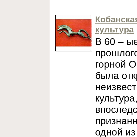
Кобанска
культура
В 60 – ы
прошлого
горной О
была от
неизвест
культура
впослед
признан
одной из