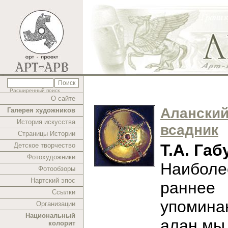
Расширенный поиск
О сайте
Алански
Галерея художников
История искусства
всадник
Страницы Истории
Т.А. Габ
Детское творчество
Фотохудожники
Наиболе
Фотообзоры
Нартский эпос
раннее
Ссылки
упомина
Организации
Национальный
алан мы
колорит