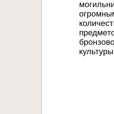
могильни
огромны
количес
предмет
бронзов
культур