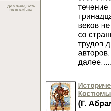
течение
Здравствуйте,
Гость
|
Регистрация
Вход
тринадц
веков не
со стран
трудов 
авторов
далее...
Историче
Костюмы
(Г. Абра