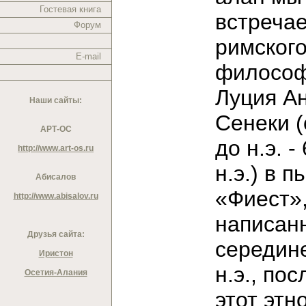
Гостевая книга
встреча
Форум
римског
E-mail
филосо
Луция А
Наши сайты:
Сенеки (о
АРТ-ОС
до н.э. - 
http://www.art-os.ru
н.э.) в п
Абисалов
«Фиест»
http://www.abisalov.ru
написан
Друзья сайта:
середине
Иристон
н.э., пос
Осетия-Алания
этот этн