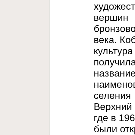
художес
вершин
бронзово
века. Ко
культура
получила
название
наимено
селения
Верхний 
где в 196
были от