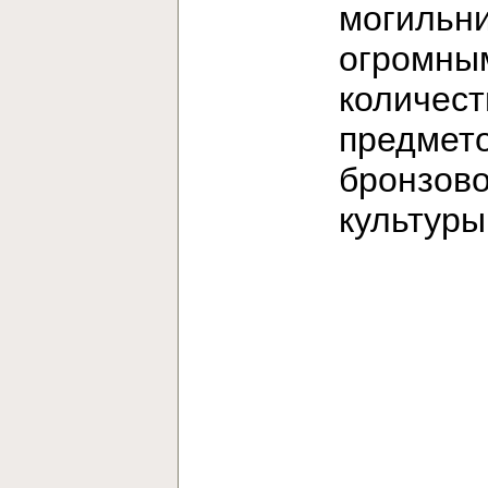
могильни
огромны
количес
предмет
бронзов
культур