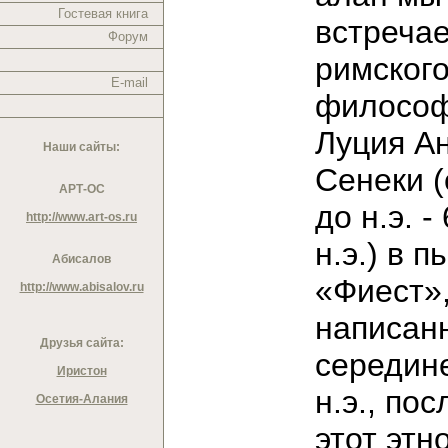
Гостевая книга
встреча
Форум
римског
E-mail
филосо
Луция А
Наши сайты:
Сенеки (о
АРТ-ОС
до н.э. - 
http://www.art-os.ru
н.э.) в п
Абисалов
«Фиест»
http://www.abisalov.ru
написан
Друзья сайта:
середине
Иристон
н.э., пос
Осетия-Алания
этот этн