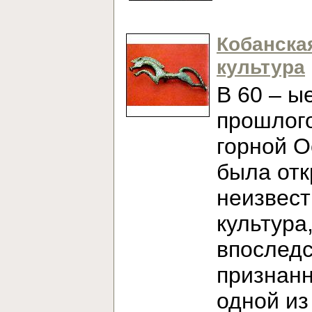
Кобанска
культура
В 60 – ы
прошлого
горной О
была от
неизвест
культура
впослед
признан
одной из