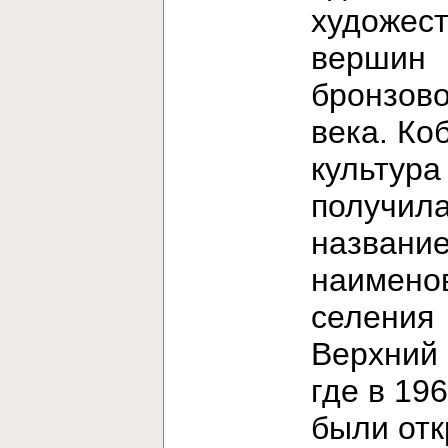
художес
вершин
бронзово
века. Ко
культура
получила
название
наимено
селения
Верхний 
где в 196
были от