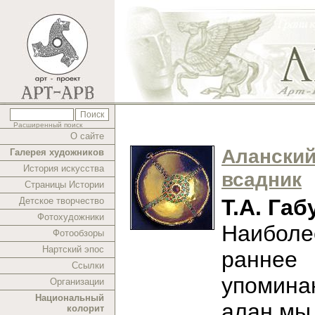
Расширенный поиск
О сайте
Алански
Галерея художников
История искусства
всадник
Страницы Истории
Т.А. Габ
Детское творчество
Фотохудожники
Наиболе
Фотообзоры
Нартский эпос
раннее
Ссылки
упомина
Организации
Национальный
алан мы
колорит