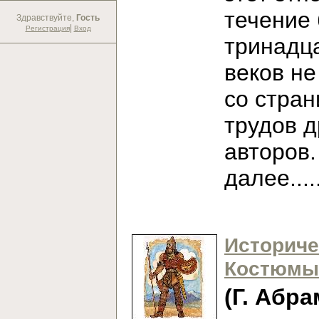
течение
Здравствуйте,
Гость
|
Регистрация
Вход
тринадц
веков не
со стран
трудов 
авторов
далее...
Историче
Костюмы
(Г. Абра