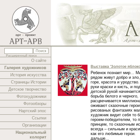
Расширенный поиск
О сайте
Выставка 'Золотое яблоко
Галерея художников
Ребенок познает мир… Ми
История искусства
рядом живут добро и зло,
Страницы Истории
горе, красота и уродство.
руки краски и кисть, и п
Детское творчество
детской рукой начинаетс
борьба белого и черного,
Фотохудожники
расцвечивается миллиона
Фотообзоры
оживают сказочные герои
рисованых фантазиях ма
Нартский эпос
художник видит себя то 
Ссылки
героем-победителем, то 
принцем, то сказочным и
Организации
всегда – сильным и краси
Национальный
как его любимые герои.
колорит
дальше...