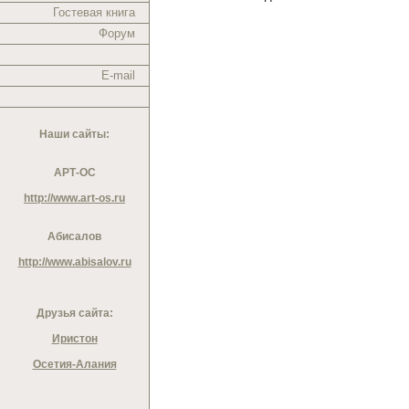
Гостевая книга
Форум
E-mail
Наши сайты:
АРТ-ОС
http://www.art-os.ru
Абисалов
http://www.abisalov.ru
Друзья сайта:
Иристон
Осетия-Алания