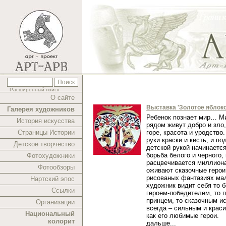
Расширенный поиск
О сайте
Выставка 'Золотое яблоко
Галерея художников
Ребенок познает мир… Ми
История искусства
рядом живут добро и зло,
Страницы Истории
горе, красота и уродство.
руки краски и кисть, и п
Детское творчество
детской рукой начинаетс
борьба белого и черного,
Фотохудожники
расцвечивается миллиона
Фотообзоры
оживают сказочные герои
рисованых фантазиях ма
Нартский эпос
художник видит себя то 
Ссылки
героем-победителем, то 
принцем, то сказочным и
Организации
всегда – сильным и краси
Национальный
как его любимые герои.
колорит
дальше...