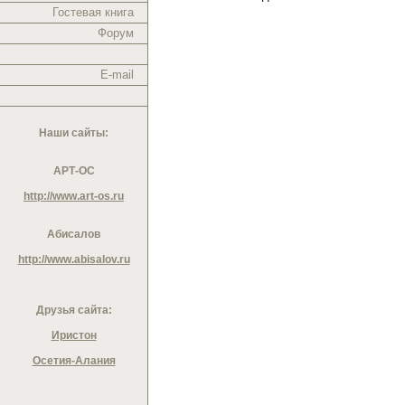
Гостевая книга
Форум
E-mail
Наши сайты:
АРТ-ОС
http://www.art-os.ru
Абисалов
http://www.abisalov.ru
Друзья сайта:
Иристон
Осетия-Алания