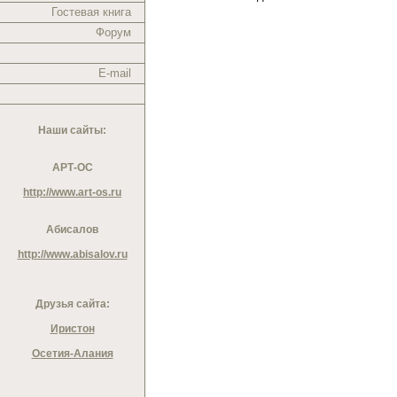
Гостевая книга
Форум
E-mail
Наши сайты:
АРТ-ОС
http://www.art-os.ru
Абисалов
http://www.abisalov.ru
Друзья сайта:
Иристон
Осетия-Алания