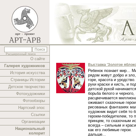
Расширенный поиск
О сайте
Выставка 'Золотое яблоко
Галерея художников
Ребенок познает мир… Ми
История искусства
рядом живут добро и зло,
Страницы Истории
горе, красота и уродство.
руки краски и кисть, и п
Детское творчество
детской рукой начинаетс
борьба белого и черного,
Фотохудожники
расцвечивается миллиона
Фотообзоры
оживают сказочные герои
рисованых фантазиях ма
Нартский эпос
художник видит себя то 
Ссылки
героем-победителем, то 
принцем, то сказочным и
Организации
всегда – сильным и краси
Национальный
как его любимые герои.
колорит
дальше...