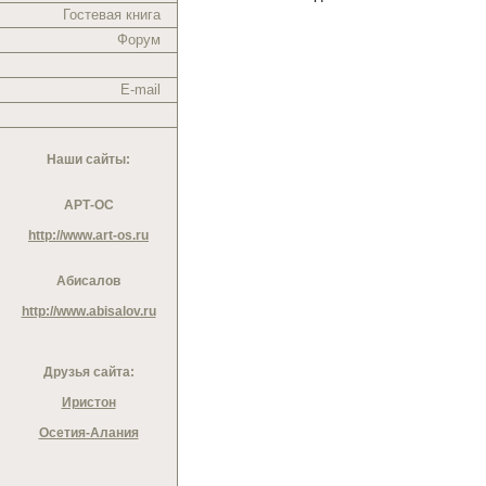
Гостевая книга
Форум
E-mail
Наши сайты:
АРТ-ОС
http://www.art-os.ru
Абисалов
http://www.abisalov.ru
Друзья сайта:
Иристон
Осетия-Алания