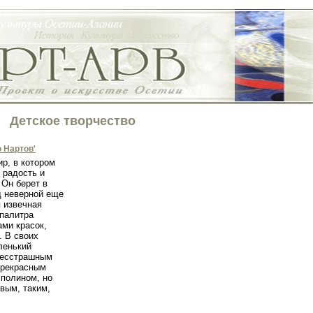
Детское творчество
 Нартов'
р, в котором
 радость и
 Он берет в
од неверной еще
я извечная
 палитра
ми красок,
. В своих
ленький
бесстрашным
прекрасным
сполином, но
вым, таким,