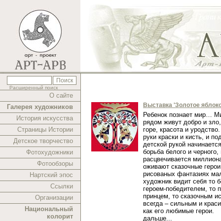
Расширенный поиск
О сайте
Выставка 'Золотое яблоко
Галерея художников
Ребенок познает мир… Ми
История искусства
рядом живут добро и зло,
Страницы Истории
горе, красота и уродство.
руки краски и кисть, и п
Детское творчество
детской рукой начинаетс
борьба белого и черного,
Фотохудожники
расцвечивается миллиона
Фотообзоры
оживают сказочные герои
рисованых фантазиях ма
Нартский эпос
художник видит себя то 
Ссылки
героем-победителем, то 
принцем, то сказочным и
Организации
всегда – сильным и краси
Национальный
как его любимые герои.
колорит
дальше...