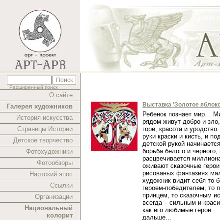
Расширенный поиск
О сайте
Выставка 'Золотое яблоко
Галерея художников
Ребенок познает мир… Ми
История искусства
рядом живут добро и зло,
Страницы Истории
горе, красота и уродство.
руки краски и кисть, и п
Детское творчество
детской рукой начинаетс
борьба белого и черного,
Фотохудожники
расцвечивается миллиона
Фотообзоры
оживают сказочные герои
рисованых фантазиях ма
Нартский эпос
художник видит себя то 
Ссылки
героем-победителем, то 
принцем, то сказочным и
Организации
всегда – сильным и краси
Национальный
как его любимые герои.
колорит
дальше...