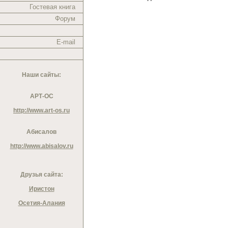
Гостевая книга
Форум
E-mail
Наши сайты:
АРТ-ОС
http://www.art-os.ru
Абисалов
http://www.abisalov.ru
Друзья сайта:
Иристон
Осетия-Алания