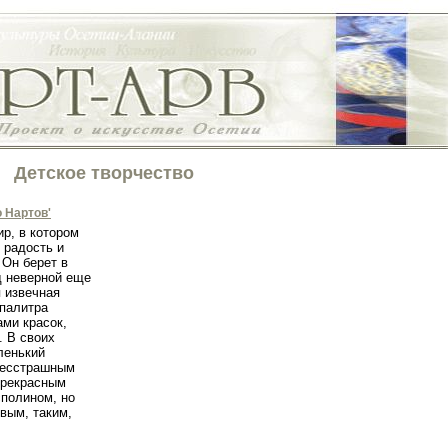
Детское творчество
 Нартов'
р, в котором
 радость и
 Он берет в
од неверной еще
я извечная
 палитра
ми красок,
. В своих
ленький
бесстрашным
прекрасным
сполином, но
вым, таким,