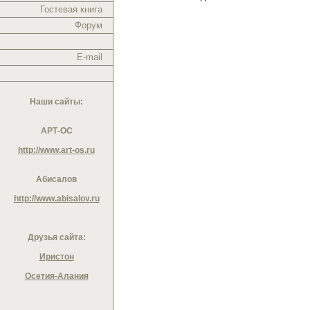
Гостевая книга
Форум
E-mail
Наши сайты:
АРТ-ОС
http://www.art-os.ru
Абисалов
http://www.abisalov.ru
Друзья сайта:
Иристон
Осетия-Алания