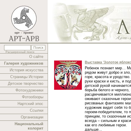
Расширенный поиск
О сайте
Выставка 'Золотое яблоко
Галерея художников
Ребенок познает мир… Ми
История искусства
рядом живут добро и зло,
Страницы Истории
горе, красота и уродство.
руки краски и кисть, и п
Детское творчество
детской рукой начинаетс
борьба белого и черного,
Фотохудожники
расцвечивается миллиона
Фотообзоры
оживают сказочные герои
рисованых фантазиях ма
Нартский эпос
художник видит себя то 
Ссылки
героем-победителем, то 
принцем, то сказочным и
Организации
всегда – сильным и краси
Национальный
как его любимые герои.
колорит
дальше...