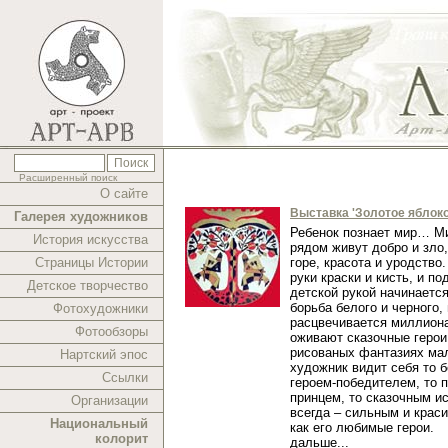
Расширенный поиск
О сайте
Выставка 'Золотое яблоко
Галерея художников
Ребенок познает мир… Ми
История искусства
рядом живут добро и зло,
Страницы Истории
горе, красота и уродство.
руки краски и кисть, и п
Детское творчество
детской рукой начинаетс
борьба белого и черного,
Фотохудожники
расцвечивается миллиона
Фотообзоры
оживают сказочные герои
рисованых фантазиях ма
Нартский эпос
художник видит себя то 
Ссылки
героем-победителем, то 
принцем, то сказочным и
Организации
всегда – сильным и краси
Национальный
как его любимые герои.
колорит
дальше...