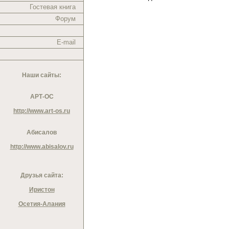
Гостевая книга
Форум
E-mail
Наши сайты:
АРТ-ОС
http://www.art-os.ru
Абисалов
http://www.abisalov.ru
Друзья сайта:
Иристон
Осетия-Алания