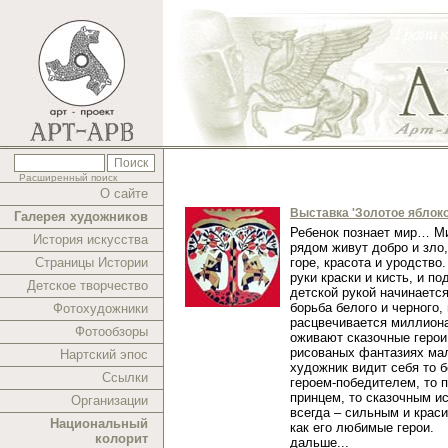
Расширенный поиск
О сайте
Выставка 'Золотое яблоко
Галерея художников
Ребенок познает мир… Ми
История искусства
рядом живут добро и зло,
Страницы Истории
горе, красота и уродство.
руки краски и кисть, и п
Детское творчество
детской рукой начинаетс
борьба белого и черного,
Фотохудожники
расцвечивается миллиона
Фотообзоры
оживают сказочные герои
рисованых фантазиях ма
Нартский эпос
художник видит себя то 
Ссылки
героем-победителем, то 
принцем, то сказочным и
Организации
всегда – сильным и краси
Национальный
как его любимые герои.
колорит
дальше...