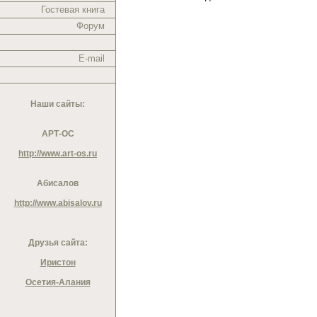
Гостевая книга
Форум
E-mail
Наши сайты:
АРТ-ОС
http://www.art-os.ru
Абисалов
http://www.abisalov.ru
Друзья сайта:
Иристон
Осетия-Алания